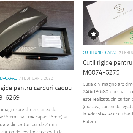
CUTII FUND+CAPAC
7 FEBR
Cutii rigide pentr
M6074-6275
ND+CAPAC
7 FEBRUARIE 2022
Cutia din imagine are di
rigide pentru carduri cadou
240x180x80mm (inaltime
8-6269
este realizata din carton
(mucava, carton de legato
n imagine are dimensiunea de
interior si exterior cu har
x35mm (inaltime capac 35mm) si
Putem...
lizata din carton dur de 2 mm
 carton de legatorie) caserata la