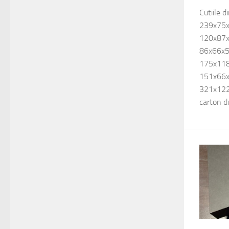
Cutiile 
239x75x
120x87x
86x66x5
175x118
151x66x
321x122x
carton d