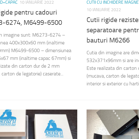
ND+CAPAC
10 IANUARIE 2022
CUTII CU INCHIDERE MAGNE
10 IANUARIE 2022
rigide pentru cadouri
Cutii rigide rezist
3-6274, M6499-6500
separatoare pentr
din imagine sunt: M6273-6274 –
bauturi M6266
unea 400x300x60 mm (inaltime
0mm) M6499-6500 – dimensiunea
Cutia din imagine are di
x67 mm (inaltime capac 67mm) si
532x371x96mm si are inc
lizate din carton dur de 2 mm
Este realizata din carton
carton de legatorie) caserate...
(mucava, carton de legator
interior si exterior cu hart