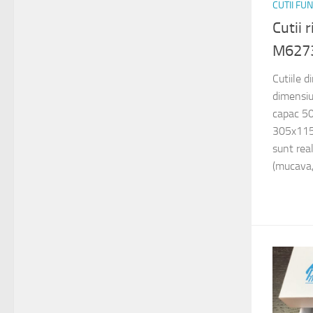
CUTII FU
Cutii 
M627
Cutiile 
dimensi
capac 5
305x115
sunt rea
(mucava, 