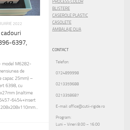
PROCESS COLOR
BLISTERE
CASEROLE PLASTIC
CASOLETE
RUARIE 2022
AMBALAJE OUA
u cadouri
396-6397,
CONTACT
Telefon:
: – model M6282-
mensiunea de
0724899998
e capac 25mm) –
0213359688
rt 6398, cu
x27mm (inaltime
0213358687
6457-6454+insert
E-mail: office@cutii-rigide.ro
e 208x208x110mm...
Program:
Luni – Vineri 8:00 – 16:00