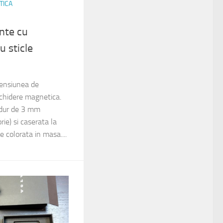
TICA
ente cu
u sticle
mensiunea de
hidere magnetica.
 dur de 3 mm
ie) si caserata la
ie colorata in masa....