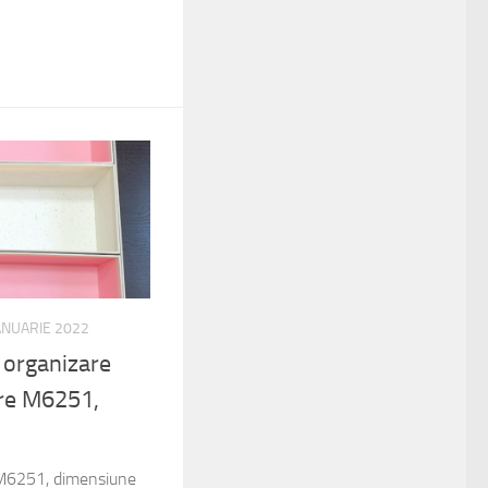
ANUARIE 2022
u organizare
are M6251,
: M6251, dimensiune