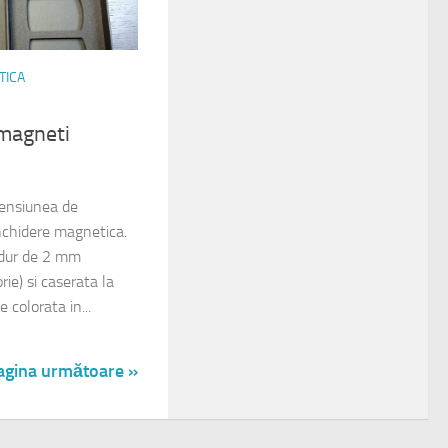
TICA
 magneti
mensiunea de
chidere magnetica.
 dur de 2 mm
ie) si caserata la
e colorata in...
agina următoare »