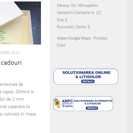
Adresa: Str. Mitropolitul
Veniamin Costache nr. 22,
Etaj 3
Bucuresti, Sector 5
Waze/Google Maps : Process
Color
UARIE 2022
u cadouri
mensiunea de
 capac 20mm) si
 dur de 2 mm
rie) caserata la
tie colorata in masa.