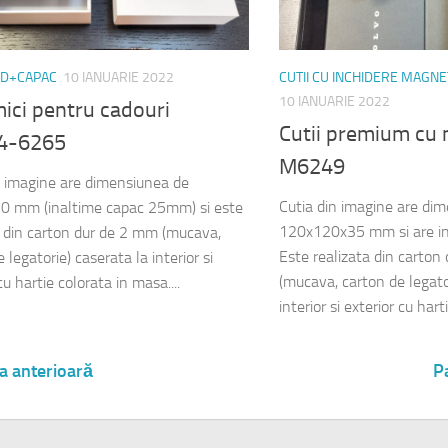
ND+CAPAC
10 IANUARIE 2022
CUTII CU INCHIDERE MAGNE
10 IANUARIE 2022
mici pentru cadouri
Cutii premium cu
4-6265
M6249
n imagine are dimensiunea de
Cutia din imagine are di
0 mm (inaltime capac 25mm) si este
120x120x35 mm si are in
a din carton dur de 2 mm (mucava,
Este realizata din carton
 legatorie) caserata la interior si
(mucava, carton de legator
cu hartie colorata in masa....
interior si exterior cu harti
a anterioară
P