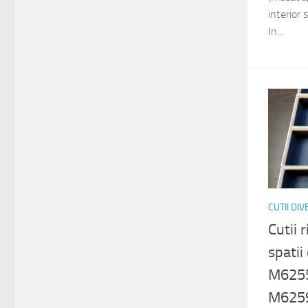
interior 
In...
CUTII DI
Cutii 
spatii
M6255
M625