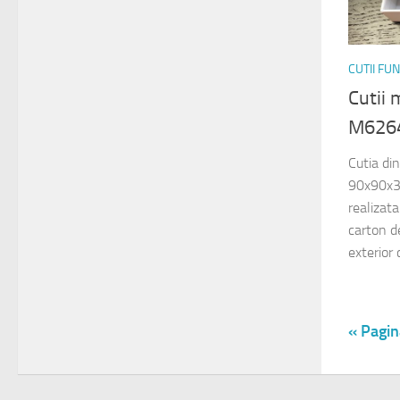
CUTII FU
Cutii 
M626
Cutia di
90x90x3
realizat
carton de
exterior 
« Pagin