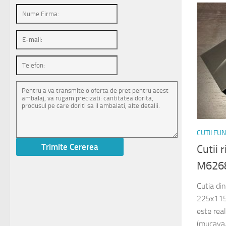
CUTII FU
Cutii 
M626
Cutia di
225x115
este rea
(mucava,