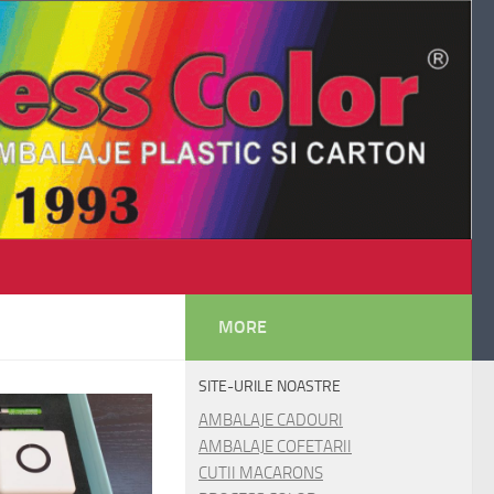
MORE
SITE-URILE NOASTRE
AMBALAJE CADOURI
AMBALAJE COFETARII
CUTII MACARONS