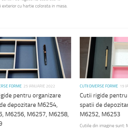
si exterior cu hartie colorata in masa.
VERSE FORME
25 IANUARIE 2022
CUTII DIVERSE FORME
19 I
rigide pentru organizare
Cutii rigide pentr
 de depozitare M6254,
spatii de depozit
, M6256, M6257, M6258,
M6252, M6253
9
Cutiile din imagine sunt