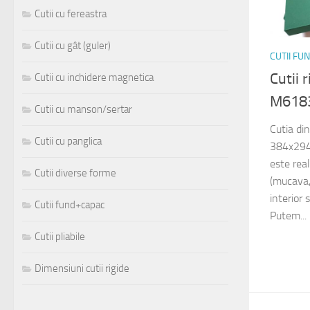
Cutii cu fereastra
Cutii cu gât (guler)
CUTII FU
Cutii 
Cutii cu inchidere magnetica
M618
Cutii cu manson/sertar
Cutia di
Cutii cu panglica
384x294
este rea
Cutii diverse forme
(mucava,
interior 
Cutii fund+capac
Putem...
Cutii pliabile
Dimensiuni cutii rigide