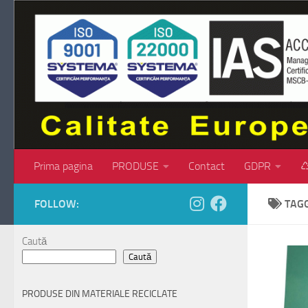
Skip to content
Prima pagina
PRODUSE
Contact
GDPR
♺
FOLLOW:
TAG
Caută
Caută
PRODUSE DIN MATERIALE RECICLATE