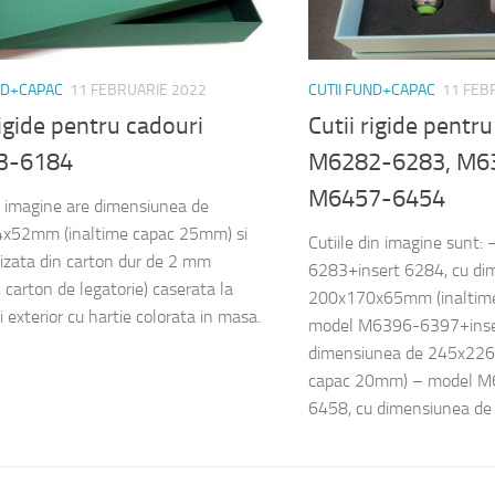
ND+CAPAC
11 FEBRUARIE 2022
CUTII FUND+CAPAC
11 FEB
rigide pentru cadouri
Cutii rigide pentr
3-6184
M6282-6283, M6
M6457-6454
n imagine are dimensiunea de
x52mm (inaltime capac 25mm) si
Cutiile din imagine sunt
lizata din carton dur de 2 mm
6283+insert 6284, cu di
 carton de legatorie) caserata la
200x170x65mm (inaltim
si exterior cu hartie colorata in masa.
model M6396-6397+inse
dimensiunea de 245x226
capac 20mm) – model M
6458, cu dimensiunea d