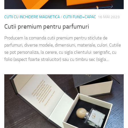
CUTII CU INCHIDERE MAGNETICA
/
CUTII FUND+CAPAC
16 MAI 2023
Cutii premium pentru parfumuri
Producem la comanda cutii premium pentru sticlute de
parfumuri, diverse modele, dimensiuni, materiale, culori. Cutiile
se pot personaliza, la cerere, cu sigla clientului: serigrafic, cu
folio (aspect foarte stralucitor) sau cu timbru sec (sigla...