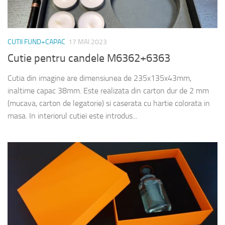
CUTII FUND+CAPAC
17 MAI 2023
Cutie pentru candele M6362+6363
Cutia din imagine are dimensiunea de 235x135x43mm,
inaltime capac 38mm. Este realizata din carton dur de 2 mm
(mucava, carton de legatorie) si caserata cu hartie colorata in
masa. In interiorul cutiei este introdus...