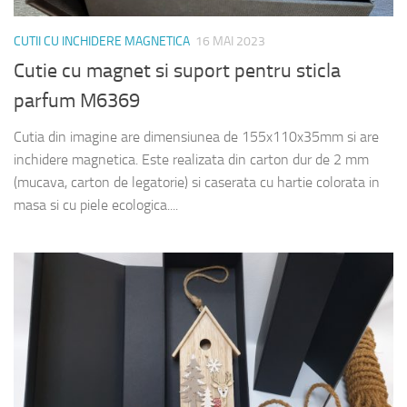
CUTII CU INCHIDERE MAGNETICA
16 MAI 2023
Cutie cu magnet si suport pentru sticla
parfum M6369
Cutia din imagine are dimensiunea de 155x110x35mm si are
inchidere magnetica. Este realizata din carton dur de 2 mm
(mucava, carton de legatorie) si caserata cu hartie colorata in
masa si cu piele ecologica....