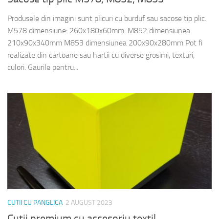
Produsele din imagini sunt plicuri cu burduf sau sacose tip plic.
M578 dimensiune: 260x180x60mm. M852 dimensiunea
210x90x340mm M853 dimensiunea 200x90x280mm Pot fi
realizate din cartoane sau hartii cu diverse grosimi, texturi,
culori. Gaurile pentru...
CUTII CU PANGLICA
2 AUGUST 2023
Cutii premium cu accesoriu textil