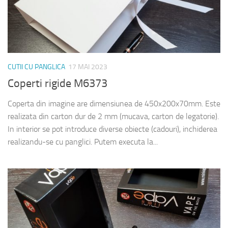
CUTII CU PANGLICA
17 MAI 2023
Coperti rigide M6373
Coperta din imagine are dimensiunea de 450x200x70mm. Este
realizata din carton dur de 2 mm (mucava, carton de legatorie).
In interior se pot introduce diverse obiecte (cadouri), inchiderea
realizandu-se cu panglici. Putem executa la...