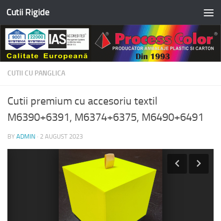
Cutii Rigide
Skip to content
CUTII CU PANGLICA
Cutii premium cu accesoriu textil
M6390+6391, M6374+6375, M6490+6491
BY
ADMIN
·
2 AUGUST 2023