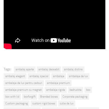
Tags:
ambalaj aparte
ambalaj deosebit
ambalaj distins
ambalaj elegant
ambalaj special
ambalaje
ambalaje de lux
ambalaje de lux pentru cadouri
ambalaje premium
ambalaje premium cu magnet
ambalaje rigide
bedruckte
box
box with lid
boxforgift
Branded boxes
Corporate packaging
Custom packaging
custom rigid boxes
cutie de lux