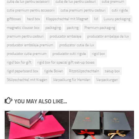
cutie de lux pentru accesorii
cutie de lux pentru cadouri
cutie premium
cutie premium pentru accesorii
cutie premium pentru cadouri
cutii rigide
giftboxes
hard box
Klappschachtel mit Magnet
lid
Luxury packaging
magnetic clouser box
packaging
packing
Premium packaging
premium pentru cadouri
producator ambalaje
producator ambalaje de lux
producator ambalaje premium
producator cutie de lux
producator cutie premium
producator cutii rigide
rigid box
rigid box for gift
rigid box for special gift set-up boxes
rigid paperboard box
rigide Boxen
Ritzstülpschachteln
setup box
Stülpschachtel mit Kragen
Verpackung für Hemden
Verpackungen
YOU MAY ALSO LIKE...