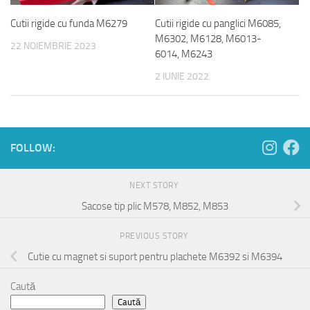
Cutii rigide cu funda M6279
Cutii rigide cu panglici M6085,
M6302, M6128, M6013-
22 NOIEMBRIE 2023
6014, M6243
2 IUNIE 2022
FOLLOW:
NEXT STORY
Sacose tip plic M578, M852, M853
PREVIOUS STORY
Cutie cu magnet si suport pentru plachete M6392 si M6394
Caută
Caută