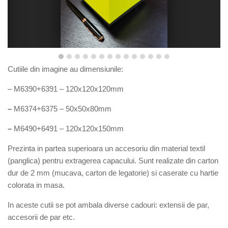
Cutiile din imagine au dimensiun
ile:
–
M
6390+6391
–
120x120x120mm
–
M6374+6375
–
5
0x
5
0x
80
mm
–
M6
490
+6
491
–
120
x
120
x
150
mm
P
rezinta in partea superioara un accesoriu din material textil
(panglica) pentru extragerea capacului
. Sunt
r
ealizate din carton
dur de 2 mm (mucava, carton de legatorie) si caserate cu hartie
colorata in masa.
In aceste cutii se pot ambala diverse cadouri: extensii de par,
accesorii de par etc.