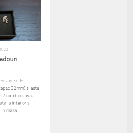
 2022
cadouri
mensiunea de
apac 32mm) si este
 de 2 mm (mucava,
ta la interior si
 in masa....