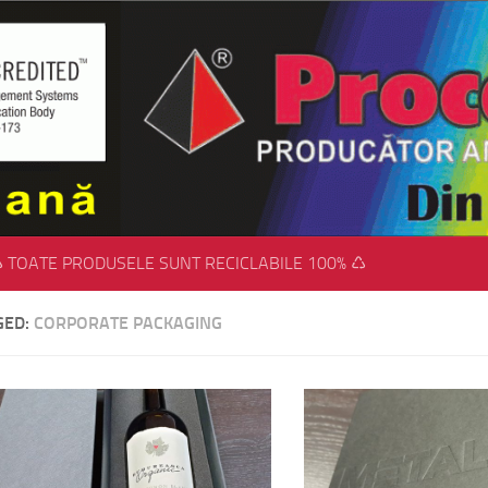
 TOATE PRODUSELE SUNT RECICLABILE 100% ♺
GED:
CORPORATE PACKAGING