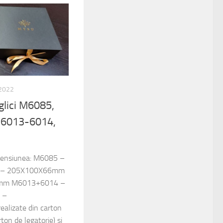
 2022
nglici M6085,
6013-6014,
imensiunea: M6085 –
 – 205X100X66mm
mm M6013+6014 –
 –
lizate din carton
on de legatorie) si