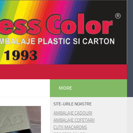
MORE
SITE-URILE NOASTRE
AMBALAJE CADOURI
AMBALAJE COFETARII
CUTII MACARONS