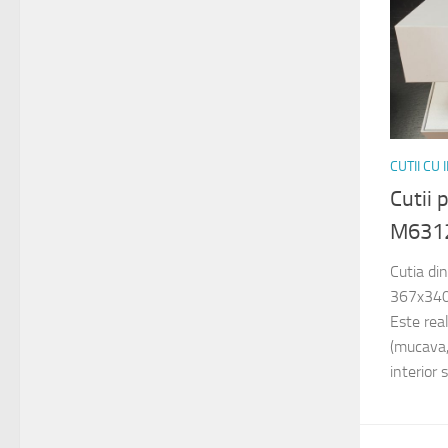
CUTII CU
Cutii
M631
Cutia di
367x340
Este rea
(mucava, 
interior 