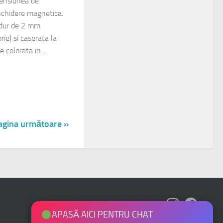
mensiunea de
chidere magnetica.
 dur de 2 mm
ie) si caserata la
e colorata in...
agina următoare »
APASĂ AICI PENTRU CHAT