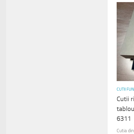
CUTII FU
Cutii 
tablou
6311
Cutia di