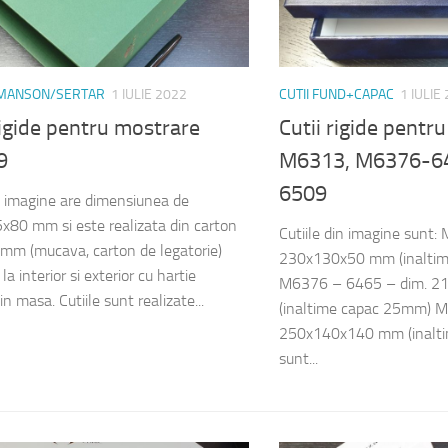
U MANSON/SERTAR
1 IULIE 2022
CUTII FUND+CAPAC
1 IULIE
rigide pentru mostrare
Cutii rigide pentr
9
M6313, M6376-6
6509
n imagine are dimensiunea de
80 mm si este realizata din carton
Cutiile din imagine sunt:
 mm (mucava, carton de legatorie)
230x130x50 mm (inalti
la interior si exterior cu hartie
M6376 – 6465 – dim. 
in masa. Cutiile sunt realizate...
(inaltime capac 25mm) 
250x140x140 mm (inalti
sunt...