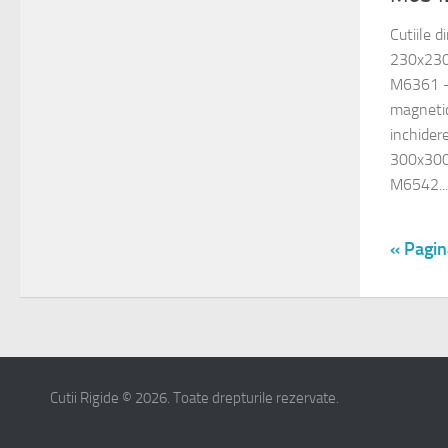
Cutiile 
230x230
M6361 –
magneti
inchide
300x300
M6542...
« Pagin
Cutii Rigide © 2026. Toate drepturile rezervate.