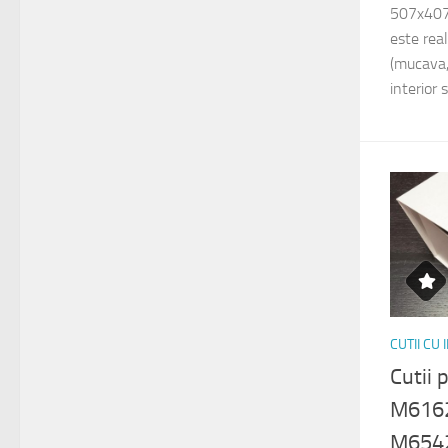
507x407
este rea
(mucava,
interior 
CUTII CU
Cutii
M6162
M654