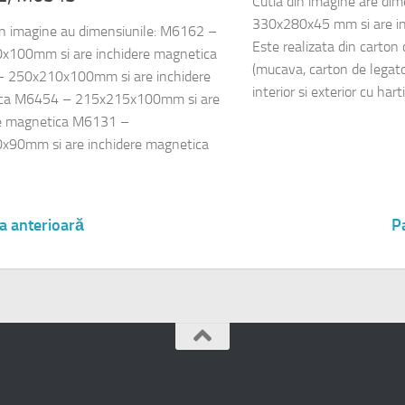
Cutia din imagine are di
330x280x45 mm si are in
din imagine au dimensiunile: M6162 –
Este realizata din carton
x100mm si are inchidere magnetica
(mucava, carton de legator
 250x210x100mm si are inchidere
interior si exterior cu harti
ca M6454 – 215x215x100mm si are
re magnetica M6131 –
x90mm si are inchidere magnetica
a anterioară
P