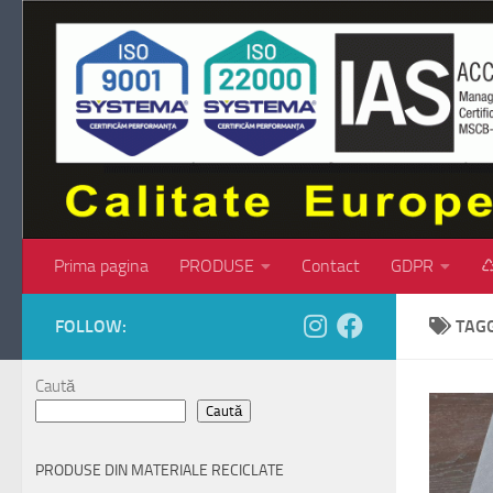
Skip to content
Prima pagina
PRODUSE
Contact
GDPR
♺
FOLLOW:
TAG
Caută
Caută
PRODUSE DIN MATERIALE RECICLATE