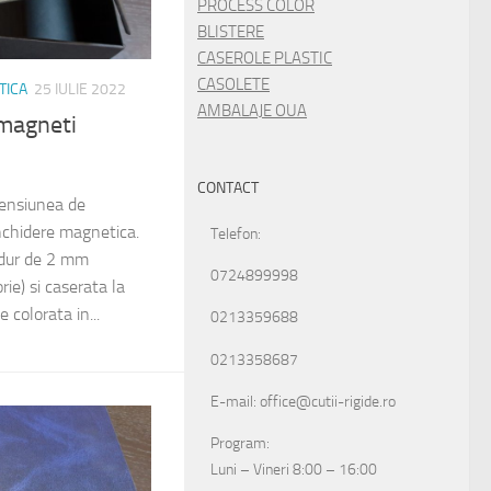
PROCESS COLOR
BLISTERE
CASEROLE PLASTIC
CASOLETE
TICA
25 IULIE 2022
AMBALAJE OUA
 magneti
CONTACT
mensiunea de
chidere magnetica.
Telefon:
 dur de 2 mm
0724899998
ie) si caserata la
e colorata in...
0213359688
0213358687
E-mail: office@cutii-rigide.ro
Program:
Luni – Vineri 8:00 – 16:00