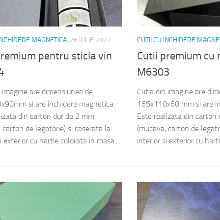
 INCHIDERE MAGNETICA
26 IULIE 2022
CUTII CU INCHIDERE MAGNE
premium pentru sticla vin
Cutii premium cu
4
M6303
n imagine are dimensiunea de
Cutia din imagine are di
x90mm si are inchidere magnetica.
165x110x60 mm si are in
lizata din carton dur de 2 mm
Este realizata din carton
carton de legatorie) si caserata la
(mucava, carton de legator
si exterior cu hartie colorata in masa....
interior si exterior cu harti