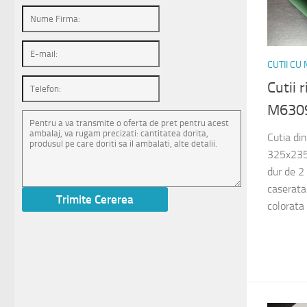
CUTII C
Cutii 
M630
Cutia di
325x235x
dur de 2
caserata 
colorata 