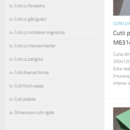
Cutii cu fereastra
Cutii cu gât (guler)
CUTII CU
Cutii 
Cutii cu inchidere magnetica
M631
Cutii cu manson/sertar
Cutia di
Cutii cu panglica
350x120
Este rea
Cutii diverse forme
(mucava, 
interior 
Cutii fund+capac
Cutii pliabile
Dimensiuni cutii rigide