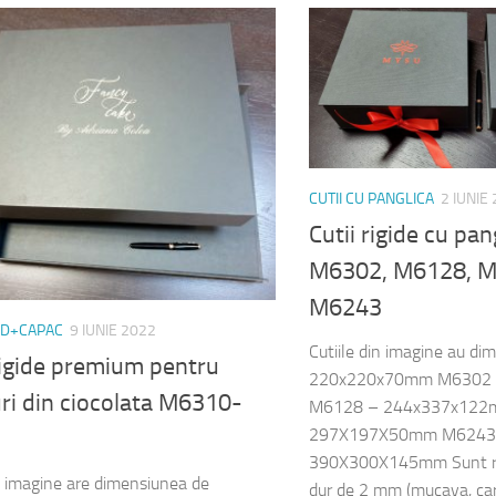
CUTII CU PANGLICA
2 IUNIE
Cutii rigide cu pa
M6302, M6128, M
M6243
ND+CAPAC
9 IUNIE 2022
Cutiile din imagine au d
rigide premium pentru
220x220x70mm M6302
ri din ciocolata M6310-
M6128 – 244x337x122
297X197X50mm M6243
390X300X145mm Sunt rea
n imagine are dimensiunea de
dur de 2 mm (mucava, cart