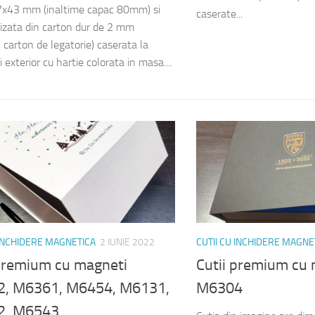
x43 mm (inaltime capac 80mm) si
caserate...
lizata din carton dur de 2 mm
 carton de legatorie) caserata la
si exterior cu hartie colorata in masa....
 INCHIDERE MAGNETICA
2 IUNIE 2022
CUTII CU INCHIDERE MAGNE
 premium cu magneti
Cutii premium cu
, M6361, M6454, M6131,
M6304
2, M6543