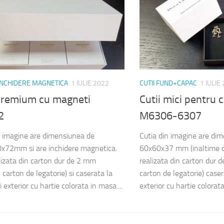
 INCHIDERE MAGNETICA
1 IULIE 2022
CUTII FUND+CAPAC
1 IULIE
 premium cu magneti
Cutii mici pentru 
2
M6306-6307
n imagine are dimensiunea de
Cutia din imagine are di
x72mm si are inchidere magnetica.
60x60x37 mm (inaltime c
lizata din carton dur de 2 mm
realizata din carton dur
carton de legatorie) si caserata la
carton de legatorie) casera
si exterior cu hartie colorata in masa....
exterior cu hartie colorata