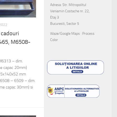
Adresa: Str. Mitropolitul
Veniamin Costache nr. 22,
Etaj 3
Bucuresti, Sector 5
 2022
u cadouri
Waze/Google Maps : Process
Color
465, M6508-
 M6313 – dim.
me capac 20mm)
215x140x52 mm
M6508 – 6509 – dim.
me capac 30mm) si