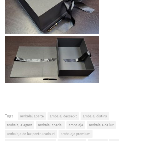
Tags:
ambalaj aparte
ambalaj deosebit
ambalaj distins
ambalaj elegant
ambalaj special
ambalaje
ambalaje de lux
ambalaje de lux pentru cadouri
ambalaje premium