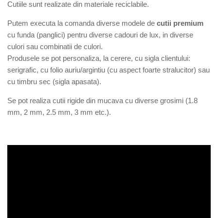
Cutiile sunt realizate din materiale reciclabile.
Putem executa la comanda diverse modele de
cutii premium
cu funda (panglici) pentru diverse cadouri de lux, in diverse
culori sau combinatii de culori.
Produsele se pot personaliza, la cerere, cu sigla clientului:
serigrafic, cu folio auriu/argintiu (cu aspect foarte stralucitor) sau
cu timbru sec (sigla apasata).
Se pot realiza cutii rigide din mucava cu diverse grosimi (1.8
mm, 2 mm, 2.5 mm, 3 mm etc.).
panglicapanglicifundafunde
mmysurve
bookstersecretsanta