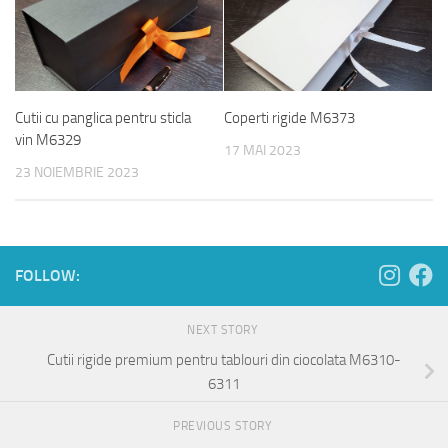
Cutii cu panglica pentru sticla
Coperti rigide M6373
vin M6329
17 MAI 2023
23 NOIEMBRIE 2023
FOLLOW:
NEXT STORY
Cutii rigide premium pentru tablouri din ciocolata M6310-
6311
PREVIOUS STORY