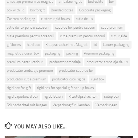
ambalaje premium cu magnet
ambalaje rigide
bedruckte
box
box with lid
boxforgift
Branded boxes
Corporate packaging
Custom packaging
custom rigid boxes
cutie de lux
cutie de lux pentru accesorii
cutie de lux pentru cadouri
cutie premium
cutie premium pentru accesorii
cutie premium pentru cadouri
cutii rigide
giftboxes
hard box
Klappschachtel mit Magnet
lid
Luxury packaging
magnetic clouser box
packaging
packing
Premium packaging
premium pentru cadouri
producator ambalaje
producator ambalaje de lux
producator ambalaje premium
producator cutie de lux
producator cutie premium
producator cutii rigide
rigid box
rigid box for gift
rigid box for special gift set-up boxes
rigid paperboard box
rigide Boxen
Ritzstülpschachteln
setup box
Stülpschachtel mit Kragen
Verpackung für Hemden
Verpackungen
YOU MAY ALSO LIKE...