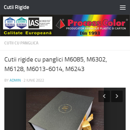
Cutii Rigide
Skip to content
CUTII CU PANGLICA
Cutii rigide cu panglici M6085, M6302,
M6128, M6013-6014, M6243
BY
ADMIN
·
2 IUNIE 2022