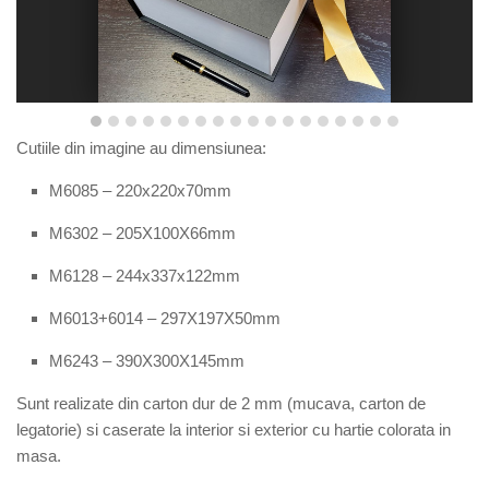
Cutiile din imagine au dimensiunea:
M6085 –
220x220x70mm
M6
302
– 205X100X66mm
M6128 – 244x337x122mm
M6013+6014 – 297X197X50mm
M6243 – 390X300X145mm
Sunt
r
ealizate din carton dur de 2 mm (mucava, carton de
legatorie) si caserate la interior si exterior cu hartie colorata in
masa.