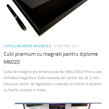
CUTII CU INCHIDERE MAGNETICA
13 IANUARIE 2021
Cutii premium cu magneti pentru diplome
M6020
Cutia din imagine are dimensiunea de 366x236x27mm si are
inchidere magnetica. Este realizata din carton dur de 2 mm
(mucava, carton de legatorie) si caserata la interior si exterior
cu hartie colorata in masa....