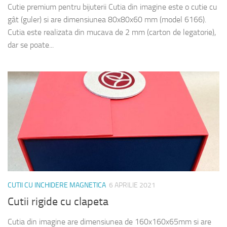
Cutie premium pentru bijuterii Cutia din imagine este o cutie cu
gât (guler) si are dimensiunea 80x80x60 mm (model 6166).
Cutia este realizata din mucava de 2 mm (carton de legatorie),
dar se poate...
CUTII CU INCHIDERE MAGNETICA
6 APRILIE 2021
Cutii rigide cu clapeta
Cutia din imagine are dimensiunea de 160x160x65mm si are