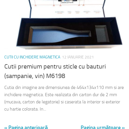
CUTII CU INCHIDERE MAGNETICA
12 IANUARIE 2021
Cutii premium pentru sticle cu bauturi
(sampanie, vin) M6198
Cutia din imagine are dimensiunea de 464x134x110 mm si are
inchidere magnetica. Este realizata din carton dur de 2 mm
(mucava, carton de legatorie) si caserata la interior si exterior
cu hartie colorata. In...
« Pagina anterioară
Pagina următoare »