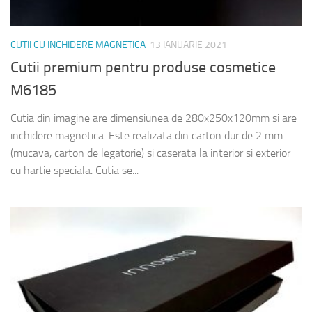
CUTII CU INCHIDERE MAGNETICA
13 IANUARIE 2021
Cutii premium pentru produse cosmetice
M6185
Cutia din imagine are dimensiunea de 280x250x120mm si are
inchidere magnetica. Este realizata din carton dur de 2 mm
(mucava, carton de legatorie) si caserata la interior si exterior
cu hartie speciala. Cutia se...