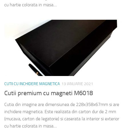
cu hartie colorata in masa....
CUTII CU INCHIDERE MAGNETICA
13 IANUARIE 2021
Cutii premium cu magneti M6018
Cutia din imagine are dimensiunea de 228x358x67mm si are
inchidere magnetica. Este realizata din carton dur de 2 mm
(mucava, carton de legatorie) si caserata la interior si exterior
cu hartie colorata in masa....