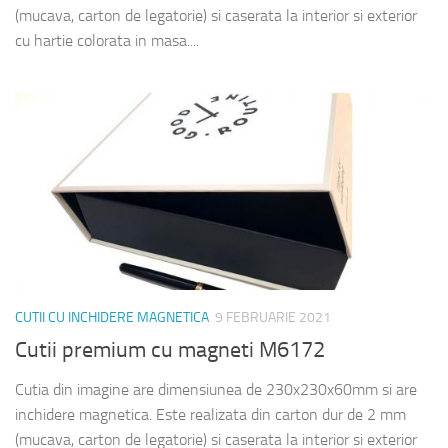
(mucava, carton de legatorie) si caserata la interior si exterior
cu hartie colorata in masa....
CUTII CU INCHIDERE MAGNETICA
9 FEBRUARIE 2021
Cutii premium cu magneti M6172
Cutia din imagine are dimensiunea de 230x230x60mm si are
inchidere magnetica. Este realizata din carton dur de 2 mm
(mucava, carton de legatorie) si caserata la interior si exterior