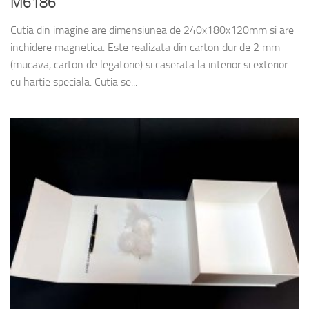
M6186
Cutia din imagine are dimensiunea de 240x180x120mm si are
inchidere magnetica. Este realizata din carton dur de 2 mm
(mucava, carton de legatorie) si caserata la interior si exterior
cu hartie speciala. Cutia se...