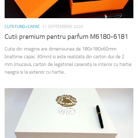
CUTII FUND+CAPAC
11 SEPTEMBRIE 2020
Cutii premium pentru parfum M6180-6181
Cutia din imagine are dimensiunea de 180x180x60mm
(inaltime capac 30mm) si este realizata din carton dur de 2
mm (mucava, carton de legatorie) caserata la interior cu hartie
neagra si la exterior cu hartie...