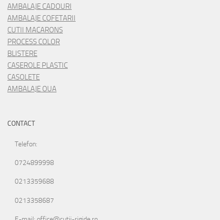
AMBALAJE CADOURI
AMBALAJE COFETARII
CUTII MACARONS
PROCESS COLOR
BLISTERE
CASEROLE PLASTIC
CASOLETE
AMBALAJE OUA
CONTACT
Telefon:
0724899998
0213359688
0213358687
E-mail: office@cutii-rigide.ro