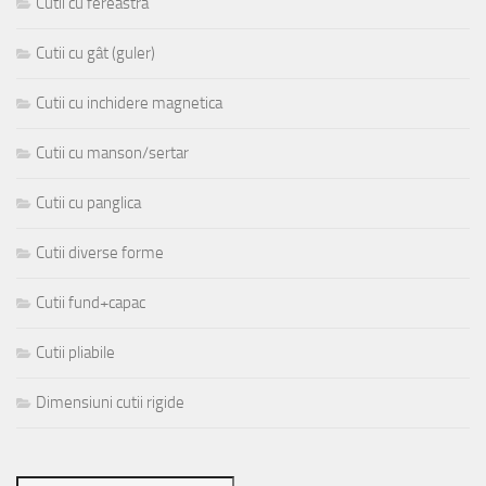
Cutii cu fereastra
Cutii cu gât (guler)
Cutii cu inchidere magnetica
Cutii cu manson/sertar
Cutii cu panglica
Cutii diverse forme
Cutii fund+capac
Cutii pliabile
Dimensiuni cutii rigide