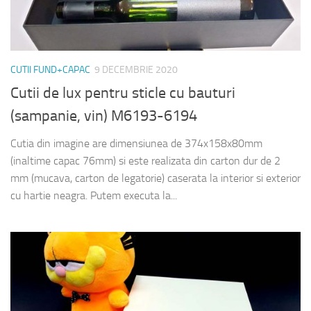
CUTII FUND+CAPAC
9 DECEMBRIE 2020
Cutii de lux pentru sticle cu bauturi
(sampanie, vin) M6193-6194
Cutia din imagine are dimensiunea de 374x158x80mm
(inaltime capac 76mm) si este realizata din carton dur de 2
mm (mucava, carton de legatorie) caserata la interior si exterior
cu hartie neagra. Putem executa la...