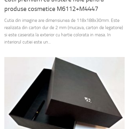
produse cosmetice M6112+M4447
Cutia din imagine are dimensiunea de 118x188x30mm. Este
realizata din carton dur de 2 mm (mucava, carton de legatorie)
si este caserata la exterior cu hartie colorata in masa. In
interiorul cutiei este un...