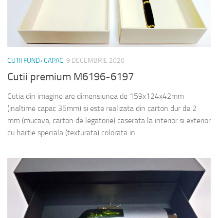
CUTII FUND+CAPAC
9 DECEMBRIE 2020
Cutii premium M6196-6197
Cutia din imagine are dimensiunea de 159x124x42mm
(inaltime capac 35mm) si este realizata din carton dur de 2
mm (mucava, carton de legatorie) caserata la interior si exterior
cu hartie speciala (texturata) colorata in...