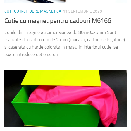
CUTII CU INCHIDERE MAGNETICA
11 SEPTEMBRIE 2020
Cutie cu magnet pentru cadouri M6166
Cutiile din imagine au dimensiunea de 80x80x25mm Sunt
realizate din carton dur de 2 mm (mucava, carton de legatorie)
si caserata cu hartie colorata in masa. In interiorul cutiei se
poate introduce optional un...