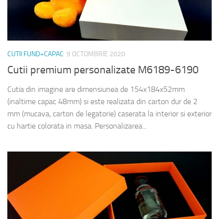
CUTII FUND+CAPAC
9 OCTOMBRIE 2020
Cutii premium personalizate M6189-6190
Cutia din imagine are dimensiunea de 154x184x52mm
(inaltime capac 48mm) si este realizata din carton dur de 2
mm (mucava, carton de legatorie) caserata la interior si exterior
cu hartie colorata in masa. Personalizarea...