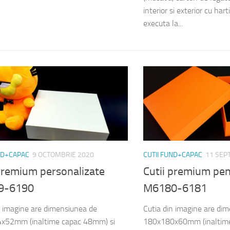
interior si exterior cu ha
executa la...
ND+CAPAC
9 OCTOMBRIE 2020
CUTII FUND+CAPAC
11 SEP
 premium personalizate
Cutii premium pe
9-6190
M6180-6181
n imagine are dimensiunea de
Cutia din imagine are di
x52mm (inaltime capac 48mm) si
180x180x60mm (inaltime