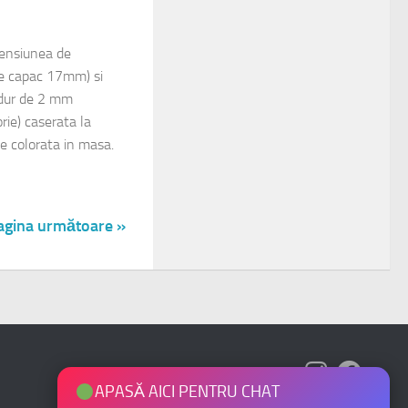
mensiunea de
 capac 17mm) si
 dur de 2 mm
rie) caserata la
tie colorata in masa.
agina următoare »
APASĂ AICI PENTRU CHAT