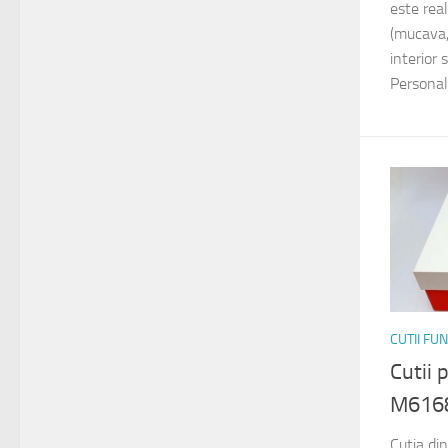
este rea
(mucava,
interior 
Personali
CUTII FU
Cutii
M616
Cutia di