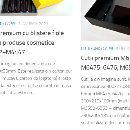
ND+CAPAC
7 IANUARIE 2021
premium cu blistere fiole
u produse cosmetice
CUTII FUND+CAPAC
9 DECE
2+M4447
Cutii premium M
n imagine are dimensiunea de
M6475-6476, M6
30mm. Este realizata din carton dur
(mucava, carton de legatorie) si este
Cutiile din imagine sun
la exterior cu hartie colorata in masa.
dimensiunea 300x230x85
rul cutiei este un...
65mm) M6475-6476 – d
300×210x100mm (inalti
M6552-6553 – dimensi
290x200x135mm (inalti
sunt realizate din carton 