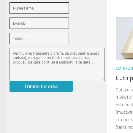
CUTII FU
Cutii
Cutia di
159x124
este rea
(mucava,
interior 
(texturat