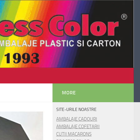
MORE
SITE-URILE NOASTRE
AMBALAJE CADOURI
AMBALAJE COFETARII
CUTII MACARONS