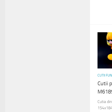
CUTII FU
Cutii
M618
Cutia di
154x184