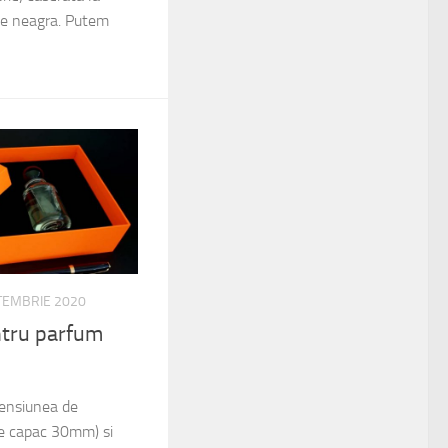
rtie neagra. Putem
TEMBRIE 2020
ntru parfum
mensiunea de
 capac 30mm) si