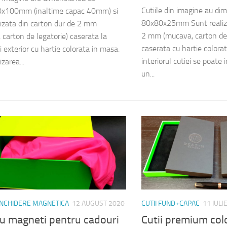
Cutiile din imagine au di
x100mm (inaltime capac 40mm) si
80x80x25mm Sunt realiza
lizata din carton dur de 2 mm
2 mm (mucava, carton de l
 carton de legatorie) caserata la
caserata cu hartie colorat
si exterior cu hartie colorata in masa.
interiorul cutiei se poate
zarea...
un...
 INCHIDERE MAGNETICA
12 AUGUST 2020
CUTII FUND+CAPAC
11 IULI
cu magneti pentru cadouri
Cutii premium co