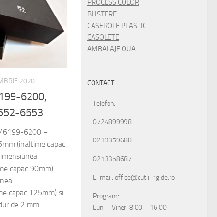
PROCESS COLOR
BLISTERE
CASEROLE PLASTIC
CASOLETE
AMBALAJE OUA
MBRIE 2020
CONTACT
6199-6200,
Telefon:
552-6553
0724899998
t: M6199-6200 –
0213359688
mm (inaltime capac
imensiunea
0213358687
me capac 90mm)
E-mail: office@cutii-rigide.ro
unea
me capac 125mm) si
Program:
dur de 2 mm...
Luni – Vineri 8:00 – 16:00