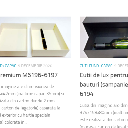
ND+CAPAC
9 DECEMBRIE 2020
CUTII FUND+CAPAC
9 DECE
 premium M6196-6197
Cutii de lux pentru
bauturi (sampanie
n imagine are dimensiunea de
6194
x42mm (inaltime capac 35mm) si
lizata din carton dur de 2 mm
Cutia din imagine are di
 carton de legatorie) caserata la
374x158x80mm (inaltime
si exterior cu hartie speciala
este realizata din carton
a) colorata in...
(mucava, carton de legato