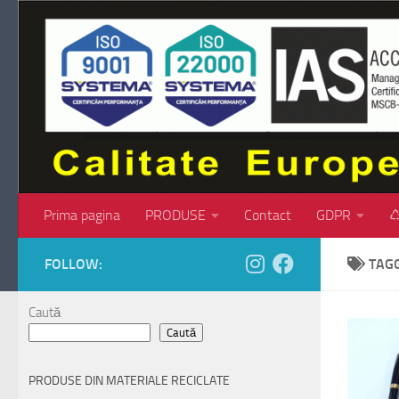
Skip to content
Prima pagina
PRODUSE
Contact
GDPR
♺
FOLLOW:
TAG
Caută
Caută
PRODUSE DIN MATERIALE RECICLATE