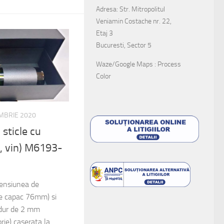
Adresa: Str. Mitropolitul
Veniamin Costache nr. 22,
Etaj 3
Bucuresti, Sector 5
Waze/Google Maps : Process
Color
MBRIE 2020
 sticle cu
, vin) M6193-
mensiunea de
 capac 76mm) si
 dur de 2 mm
rie) caserata la