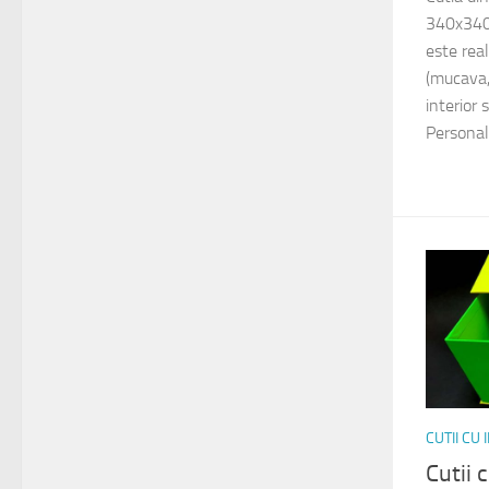
340x340
este rea
(mucava,
interior 
Personali
CUTII CU
Cutii 