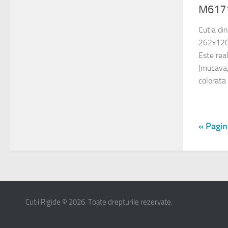
M617
Cutia di
262x120
Este rea
(mucava,
colorata
« Pagin
Cutii Rigide © 2026. Toate drepturile rezervate.