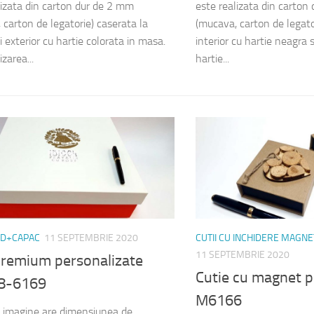
lizata din carton dur de 2 mm
este realizata din carton
 carton de legatorie) caserata la
(mucava, carton de legato
si exterior cu hartie colorata in masa.
interior cu hartie neagra s
zarea...
hartie...
ND+CAPAC
11 SEPTEMBRIE 2020
CUTII CU INCHIDERE MAGNE
11 SEPTEMBRIE 2020
 premium personalizate
Cutie cu magnet p
8-6169
M6166
n imagine are dimensiunea de