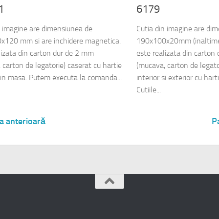
1
6179
n imagine are dimensiunea de
Cutia din imagine are di
x120 mm si are inchidere magnetica.
190x100x20mm (inaltime
lizata din carton dur de 2 mm
este realizata din carton
 carton de legatorie) caserat cu hartie
(mucava, carton de legato
 in masa. Putem executa la comanda...
interior si exterior cu har
Cutiile...
a anterioară
P