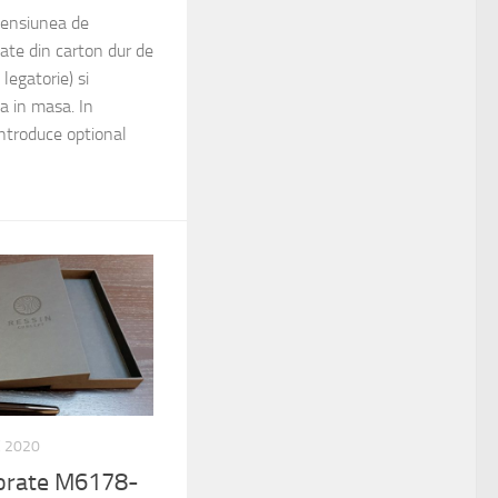
mensiunea de
te din carton dur de
egatorie) si
a in masa. In
 introduce optional
E 2020
lorate M6178-