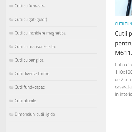
Cutii cu fereastra
Cutii cu gât (guler)
CUTII FU
Cutii 
Cutii cu inchidere magnetica
pentr
Cutii cu manson/sertar
M611
Cutii cu panglica
Cutia di
118x188x
Cutii diverse forme
de 2 mm 
caserata 
Cutii fund+capac
In interio
Cutii pliabile
Dimensiuni cutii rigide