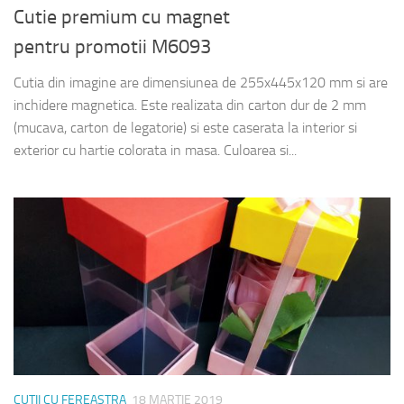
Cutie premium cu magnet
pentru promotii M6093
Cutia din imagine are dimensiunea de 255x445x120 mm si are
inchidere magnetica. Este realizata din carton dur de 2 mm
(mucava, carton de legatorie) si este caserata la interior si
exterior cu hartie colorata in masa. Culoarea si...
CUTII CU FEREASTRA
18 MARTIE 2019