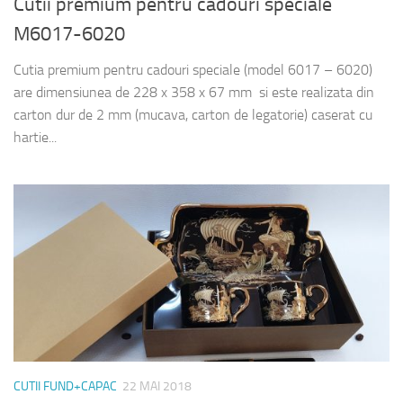
Cutii premium pentru cadouri speciale
M6017-6020
Cutia premium pentru cadouri speciale (model 6017 – 6020)
are dimensiunea de 228 x 358 x 67 mm si este realizata din
carton dur de 2 mm (mucava, carton de legatorie) caserat cu
hartie...
CUTII FUND+CAPAC
22 MAI 2018