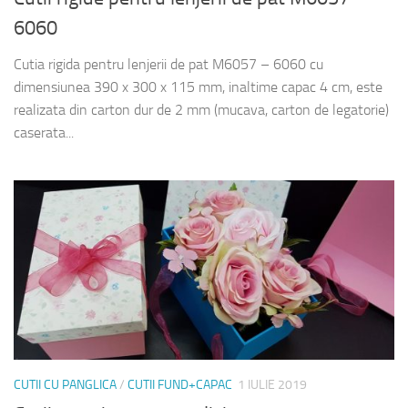
6060
Cutia rigida pentru lenjerii de pat M6057 – 6060 cu
dimensiunea 390 x 300 x 115 mm, inaltime capac 4 cm, este
realizata din carton dur de 2 mm (mucava, carton de legatorie)
caserata...
CUTII CU PANGLICA
/
CUTII FUND+CAPAC
1 IULIE 2019