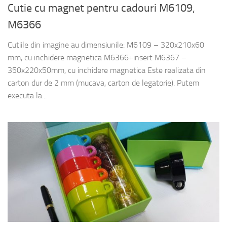
Cutie cu magnet pentru cadouri M6109,
M6366
Cutiile din imagine au dimensiunile: M6109 – 320x210x60
mm, cu inchidere magnetica M6366+insert M6367 –
350x220x50mm, cu inchidere magnetica Este realizata din
carton dur de 2 mm (mucava, carton de legatorie). Putem
executa la...