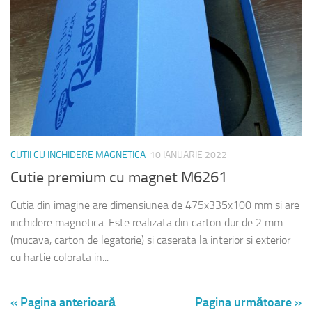
CUTII CU INCHIDERE MAGNETICA
10 IANUARIE 2022
Cutie premium cu magnet M6261
Cutia din imagine are dimensiunea de 475x335x100 mm si are
inchidere magnetica. Este realizata din carton dur de 2 mm
(mucava, carton de legatorie) si caserata la interior si exterior
cu hartie colorata in...
« Pagina anterioară
Pagina următoare »