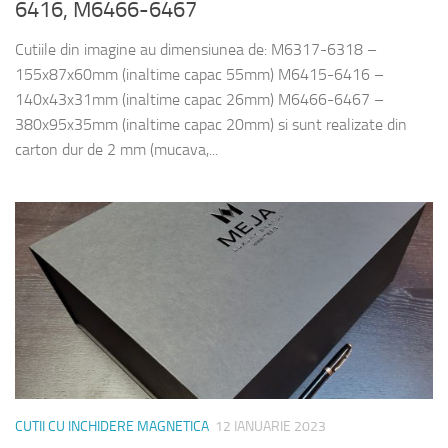
6416, M6466-6467
Cutiile din imagine au dimensiunea de: M6317-6318 –
155x87x60mm (inaltime capac 55mm) M6415-6416 –
140x43x31mm (inaltime capac 26mm) M6466-6467 –
380x95x35mm (inaltime capac 20mm) si sunt realizate din
carton dur de 2 mm (mucava,...
CUTII CU INCHIDERE MAGNETICA
12 IANUARIE 2023