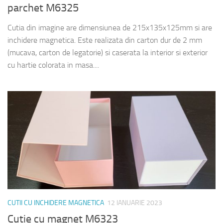
parchet M6325
Cutia din imagine are dimensiunea de 215x135x125mm si are
inchidere magnetica. Este realizata din carton dur de 2 mm
(mucava, carton de legatorie) si caserata la interior si exterior
cu hartie colorata in masa....
CUTII CU INCHIDERE MAGNETICA
12 IANUARIE 2023
Cutie cu magnet M6323