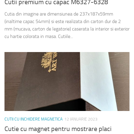
Cutii premium cu capac M6327-6328
Cutia din imagine are dimensiunea de 237x187x59mm
(inaltime capac 54mm) si este realizata din carton dur de 2
mm (mucava, carton de legatorie) caserata la interior si exterior
cu hartie colorata in masa. Cutiile...
CUTII CU INCHIDERE MAGNETICA
12 IANUARIE 2023
Cutie cu magnet pentru mostrare placi