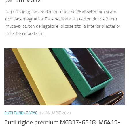
parfum M6321
Cutia din imagine are dimensiunea de 85x85x85 mm si are
inchidere magnetica. Este realizata din carton dur de 2 mm
(mucava, carton de legatorie) si caserata la interior si exterior
cu hartie colorata in...
CUTII FUND+CAPAC
12 IANUARIE 2023
Cutii rigide premium M6317-6318, M6415-