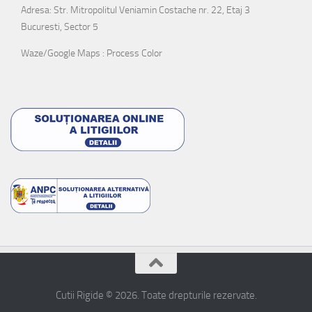
Adresa: Str. Mitropolitul Veniamin Costache nr. 22, Etaj 3
Bucuresti, Sector 5
Waze/Google Maps : Process Color
Cutii Rigide © 2026. Toate drepturile rezervate.