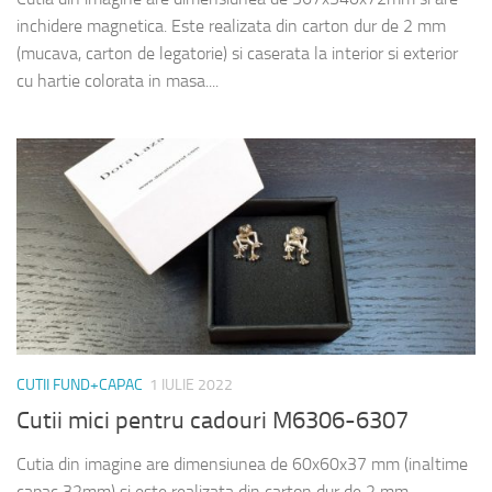
inchidere magnetica. Este realizata din carton dur de 2 mm
(mucava, carton de legatorie) si caserata la interior si exterior
cu hartie colorata in masa....
CUTII FUND+CAPAC
1 IULIE 2022
Cutii mici pentru cadouri M6306-6307
Cutia din imagine are dimensiunea de 60x60x37 mm (inaltime
capac 32mm) si este realizata din carton dur de 2 mm