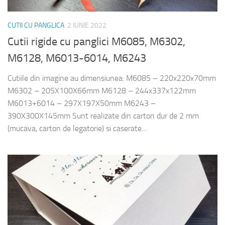
CUTII CU PANGLICA
2 IUNIE 2022
Cutii rigide cu panglici M6085, M6302,
M6128, M6013-6014, M6243
Cutiile din imagine au dimensiunea: M6085 – 220x220x70mm
M6302 – 205X100X66mm M6128 – 244x337x122mm
M6013+6014 – 297X197X50mm M6243 –
390X300X145mm Sunt realizate din carton dur de 2 mm
(mucava, carton de legatorie) si caserate...