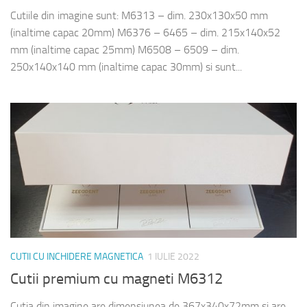
Cutiile din imagine sunt: M6313 – dim. 230x130x50 mm
(inaltime capac 20mm) M6376 – 6465 – dim. 215x140x52
mm (inaltime capac 25mm) M6508 – 6509 – dim.
250x140x140 mm (inaltime capac 30mm) si sunt...
CUTII CU INCHIDERE MAGNETICA
1 IULIE 2022
Cutii premium cu magneti M6312
Cutia din imagine are dimensiunea de 367x340x72mm si are