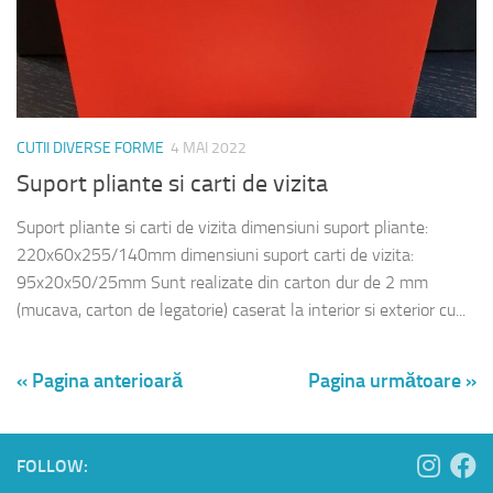
CUTII DIVERSE FORME
4 MAI 2022
Suport pliante si carti de vizita
Suport pliante si carti de vizita dimensiuni suport pliante:
220x60x255/140mm dimensiuni suport carti de vizita:
95x20x50/25mm Sunt realizate din carton dur de 2 mm
(mucava, carton de legatorie) caserat la interior si exterior cu...
« Pagina anterioară
Pagina următoare »
FOLLOW: