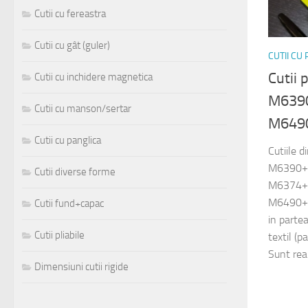
Cutii cu fereastra
Cutii cu gât (guler)
CUTII CU
Cutii 
Cutii cu inchidere magnetica
M639
Cutii cu manson/sertar
M649
Cutii cu panglica
Cutiile 
M6390+
Cutii diverse forme
M6374+
M6490+
Cutii fund+capac
in parte
Cutii pliabile
textil (p
Sunt real
Dimensiuni cutii rigide