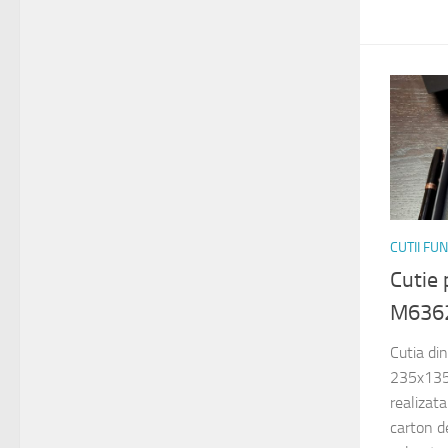
CUTII FU
Cutie 
M636
Cutia di
235x135
realizat
carton de