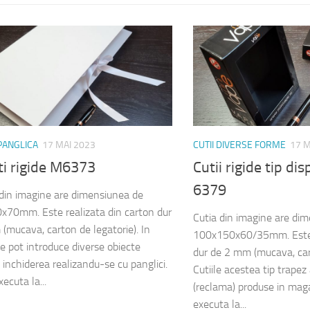
 PANGLICA
17 MAI 2023
CUTII DIVERSE FORME
17 M
ti rigide M6373
Cutii rigide tip d
6379
din imagine are dimensiunea de
70mm. Este realizata din carton dur
Cutia din imagine are di
(mucava, carton de legatorie). In
100x150x60/35mm. Este r
se pot introduce diverse obiecte
dur de 2 mm (mucava, cart
, inchiderea realizandu-se cu panglici.
Cutiile acestea tip trapez
ecuta la...
(reclama) produse in mag
executa la...