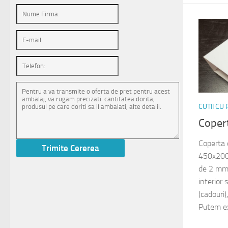
CUTII CU
Coper
Coperta 
450x200x
de 2 mm 
interior 
(cadouri)
Putem ex