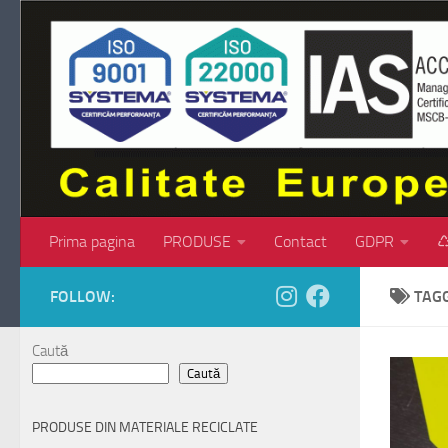
Skip to content
Prima pagina
PRODUSE
Contact
GDPR
♺
FOLLOW:
TAG
Caută
Caută
PRODUSE DIN MATERIALE RECICLATE