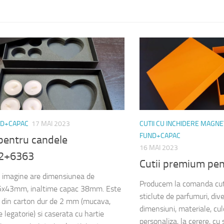
ND+CAPAC
17 MAI 2023
CUTII CU INCHIDERE MAGNE
FUND+CAPAC
pentru candele
16 MAI 2023
2+6363
Cutii premium pen
n imagine are dimensiunea de
Producem la comanda cut
x43mm, inaltime capac 38mm. Este
sticlute de parfumuri, div
a din carton dur de 2 mm (mucava,
dimensiuni, materiale, culo
 legatorie) si caserata cu hartie
personaliza, la cerere, cu s