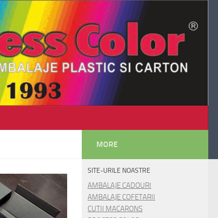
MORE
SITE-URILE NOASTRE
AMBALAJE CADOURI
AMBALAJE COFETARII
CUTII MACARONS