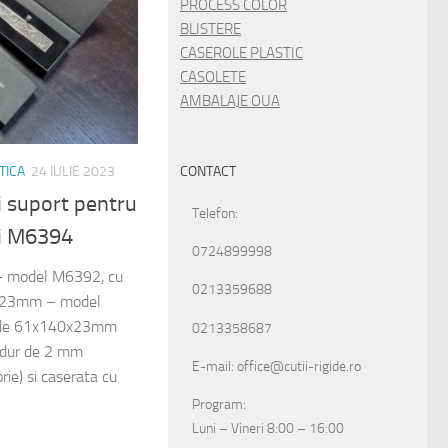
PROCESS COLOR
BLISTERE
CASEROLE PLASTIC
CASOLETE
AMBALAJE OUA
TICA
24 IULIE 2023
CONTACT
i suport pentru
Telefon:
i M6394
0724899998
: – model M6392, cu
0213359688
x23mm – model
 de 61x140x23mm
0213358687
n dur de 2 mm
E-mail: office@cutii-rigide.ro
ie) si caserata cu
Program:
Luni – Vineri 8:00 – 16:00