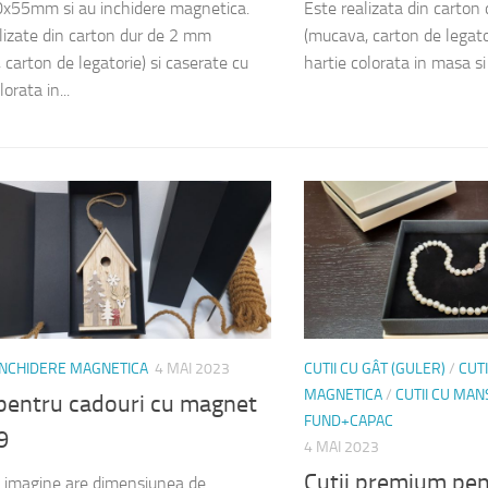
x55mm si au inchidere magnetica.
Este realizata din carton
lizate din carton dur de 2 mm
(mucava, carton de legator
 carton de legatorie) si caserate cu
hartie colorata in masa si 
lorata in...
 INCHIDERE MAGNETICA
4 MAI 2023
CUTII CU GÂT (GULER)
/
CUTI
MAGNETICA
/
CUTII CU MA
 pentru cadouri cu magnet
FUND+CAPAC
9
4 MAI 2023
Cutii premium pent
n imagine are dimensiunea de