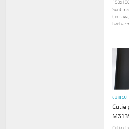
150x150
Sunt rea
(mucava,
hartie co
CUTII CU
Cutie
M613
Cutia di