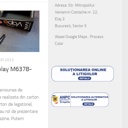
Adresa: Str. Mitropolitul
Veniamin Costache nr. 22,
Etaj 3
Bucuresti, Sector 5
Waze/Google Maps : Process
Color
AI 2023
isplay M6378-
mensiunea de
ealizata din carton
on de legatorie).
 au rol de prezentare
azine. Putem