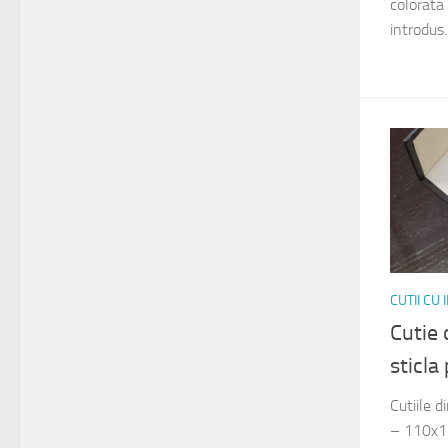
colorata 
introdus..
CUTII CU
Cutie 
sticl
Cutiile 
– 110x