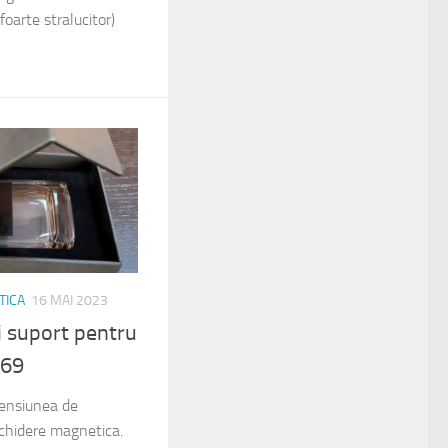
 foarte stralucitor)
TICA
16 MAI 2023
i suport pentru
369
mensiunea de
hidere magnetica.