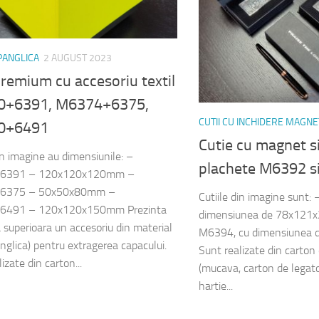
 PANGLICA
2 AUGUST 2023
premium cu accesoriu textil
0+6391, M6374+6375,
CUTII CU INCHIDERE MAGNE
0+6491
Cutie cu magnet s
din imagine au dimensiunile: –
plachete M6392 s
6391 – 120x120x120mm –
6375 – 50x50x80mm –
Cutiile din imagine sunt
6491 – 120x120x150mm Prezinta
dimensiunea de 78x121
a superioara un accesoriu din material
M6394, cu dimensiunea
anglica) pentru extragerea capacului.
Sunt realizate din carto
izate din carton...
(mucava, carton de legator
hartie...