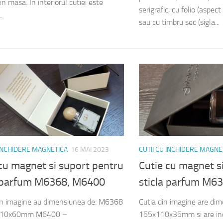
in masa. In interiorul cutiei este
serigrafic, cu folio (aspect
.
sau cu timbru sec (sigla...
 INCHIDERE MAGNETICA
16 MAI 2023
CUTII CU INCHIDERE MAGNE
cu magnet si suport pentru
Cutie cu magnet s
a parfum M6368, M6400
sticla parfum M6
din imagine au dimensiunea de: M6368
Cutia din imagine are di
110x60mm M6400 –
155x110x35mm si are inc