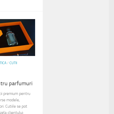
TICA
/
CUTII
tru parfumuri
ii premium pentru
erse modele,
ri. Cutiile se pot
igla clientului: