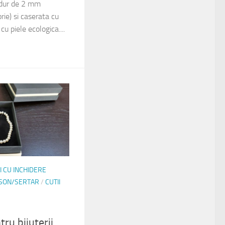
 dur de 2 mm
ie) si caserata cu
cu piele ecologica....
I CU INCHIDERE
NSON/SERTAR
/
CUTII
ru bijuterii