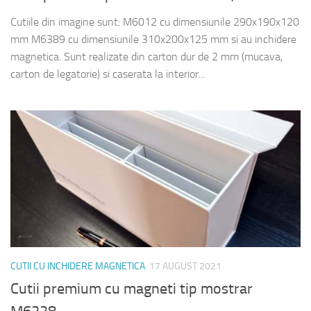
Cutiile din imagine sunt: M6012 cu dimensiunile 290x190x120
mm M6389 cu dimensiunile 310x200x125 mm si au inchidere
magnetica. Sunt realizate din carton dur de 2 mm (mucava,
carton de legatorie) si caserata la interior...
CUTII CU INCHIDERE MAGNETICA
17 AUGUST 2021
Cutii premium cu magneti tip mostrar