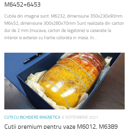
M6452+6453
Cutiile din imagine sunt: M6232, dimensiune 350x230x90mm
M6452, dimensiune 300x280x70mm Sunt realizate din carton
dur de 2 mm (mucava, carton de legatorie) si caserate la
interior si exterior cu hartie colorata in masa. In...
CUTII CU INCHIDERE MAGNETICA
6 SEPTEMBRIE 2021
Cutii premium pentru vaze M6012, M6389