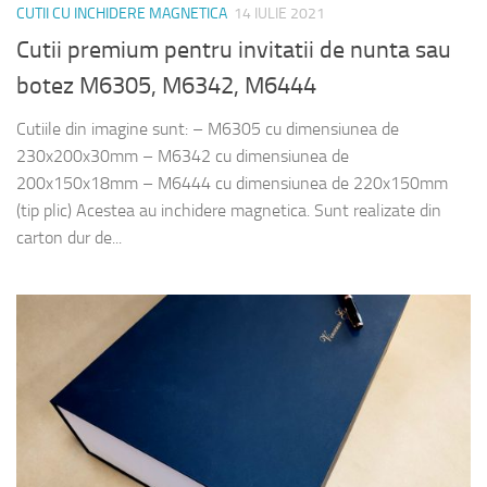
CUTII CU INCHIDERE MAGNETICA
14 IULIE 2021
Cutii premium pentru invitatii de nunta sau
botez M6305, M6342, M6444
Cutiile din imagine sunt: – M6305 cu dimensiunea de
230x200x30mm – M6342 cu dimensiunea de
200x150x18mm – M6444 cu dimensiunea de 220x150mm
(tip plic) Acestea au inchidere magnetica. Sunt realizate din
carton dur de...