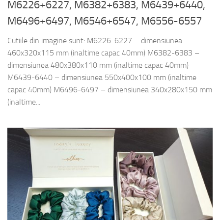
M6226+6227, M6382+6383, M6439+6440,
M6496+6497, M6546+6547, M6556-6557
Cutiile din imagine sunt: M6226-6227 – dimensiunea
460x320x115 mm (inaltime capac 40mm) M6382-6383 –
dimensiunea 480x380x110 mm (inaltime capac 40mm)
M6439-6440 – dimensiunea 550x400x100 mm (inaltime
capac 40mm) M6496-6497 – dimensiunea 340x280x150 mm
(inaltime...