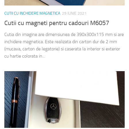
CUTII CU INCHIDERE MAGNETICA
29 IUNIE 2021
Cutii cu magneti pentru cadouri M6057
Cutia din imagine are dimensiunea de 390x300x115 mm si are
inchidere magnetica. Este realizata din carton dur de 2 mm
(mucava, carton de legatorie) si caserata la interior si exterior
cu hartie colorata in...