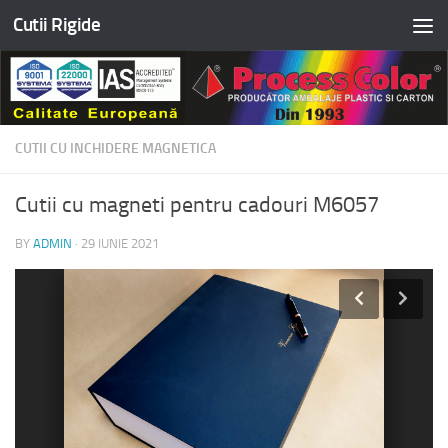
Cutii Rigide
Skip to content
CUTII CU INCHIDERE MAGNETICA
Cutii cu magneti pentru cadouri M6057
BY
ADMIN
·
29 IUNIE 2021