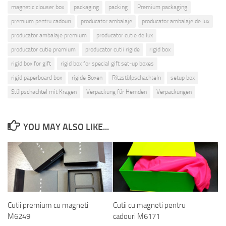
magnetic clouser box
packaging
packing
Premium packaging
premium pentru cadouri
producator ambalaje
producator ambalaje de lux
producator ambalaje premium
producator cutie de lux
producator cutie premium
producator cutii rigide
rigid box
rigid box for gift
rigid box for special gift set-up boxes
rigid paperboard box
rigide Boxen
Ritzstülpschachteln
setup box
Stülpschachtel mit Kragen
Verpackung für Hemden
Verpackungen
YOU MAY ALSO LIKE...
Cutii premium cu magneti
Cutii cu magneti pentru
M6249
cadouri M6171