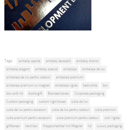
Tags:
ambalaj aparte
ambalaj deosebit
ambalaj distins
ambalaj elegant
ambalaj special
ambalaje
ambalaje de lux
ambalaje de lux pentru cadouri
ambalaje premium
ambalaje premium cu magnet
ambalaje rigide
bedruckte
box
box with lid
boxforgift
Branded boxes
Corporate packaging
Custom packaging
custom rigid boxes
cutie de lux
cutie de lux pentru accesorii
cutie de lux pentru cadouri
cutie premium
cutie premium pentru accesorii
cutie premium pentru cadouri
cutii rigide
giftboxes
hard box
Klappschachtel mit Magnet
lid
Luxury packaging