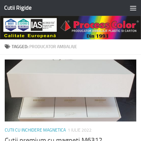
Cutii Rigide
Skip to content
TAGGED:
PRODUCATOR AMBALAJE
CUTII CU INCHIDERE MAGNETICA
1 IULIE 2022
Cutii premium cu magneti M6312