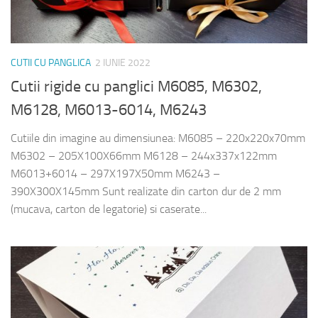
CUTII CU PANGLICA
2 IUNIE 2022
Cutii rigide cu panglici M6085, M6302,
M6128, M6013-6014, M6243
Cutiile din imagine au dimensiunea: M6085 – 220x220x70mm
M6302 – 205X100X66mm M6128 – 244x337x122mm
M6013+6014 – 297X197X50mm M6243 –
390X300X145mm Sunt realizate din carton dur de 2 mm
(mucava, carton de legatorie) si caserate...