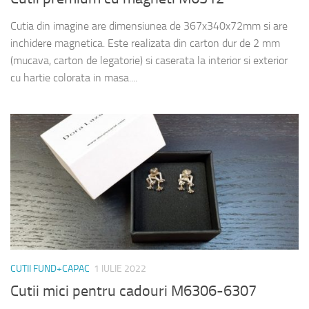
Cutia din imagine are dimensiunea de 367x340x72mm si are
inchidere magnetica. Este realizata din carton dur de 2 mm
(mucava, carton de legatorie) si caserata la interior si exterior
cu hartie colorata in masa....
CUTII FUND+CAPAC
1 IULIE 2022
Cutii mici pentru cadouri M6306-6307