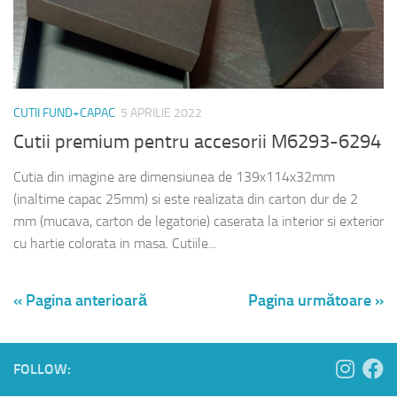
CUTII FUND+CAPAC
5 APRILIE 2022
Cutii premium pentru accesorii M6293-6294
Cutia din imagine are dimensiunea de 139x114x32mm
(inaltime capac 25mm) si este realizata din carton dur de 2
mm (mucava, carton de legatorie) caserata la interior si exterior
cu hartie colorata in masa. Cutiile...
« Pagina anterioară
Pagina următoare »
FOLLOW: