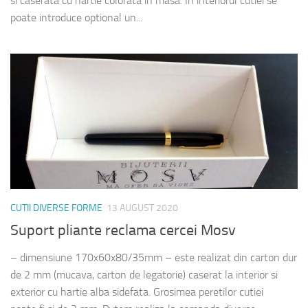
si caserata cu hartie colorata in masa. In interiorul cutiei se
poate introduce optional un...
CUTII DIVERSE FORME
13 AUGUST 2020
Suport pliante reclama cercei Mosv
– dimensiune 170x60x80/35mm – este realizat din carton dur
de 2 mm (mucava, carton de legatorie) caserat la interior si
exterior cu hartie alba sidefata. Grosimea peretilor cutiei