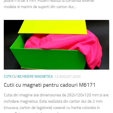
poate fi si de 3 mm. Putem realiza la comanda diverse
modele si marimi de suporti din carton dur,...
CUTII CU INCHIDERE MAGNETICA
12 AUGUST 2020
Cutii cu magneti pentru cadouri M6171
Cutia din imagine are dimensiunea de 262x120x120 mm si are
inchidere magnetica. Este realizata din carton dur de 2 mm
(mucava, carton de legatorie) caserat cu hartie colorata in