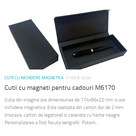
CUTII CU INCHIDERE MAGNETICA
11 IULIE 2020
Cutii cu magneti pentru cadouri M6170
Cutia din imagine are dimensiunea de 174x66x22 mm si are
inchidere magnetica. Este realizata din carton dur de 2 mm
(mucava, carton de legatorie) si caserata cu hartie neagra.
Personalizarea a fost facuta serigrafic. Putem...