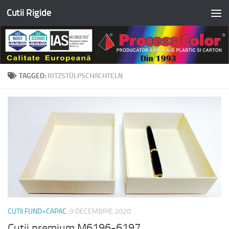
Cutii Rigide
Skip to content
TAGGED:
RITZSTÜLPSCHACHTELN
CUTII FUND+CAPAC
9 DECEMBRIE 2020
Cutii premium M6196-6197