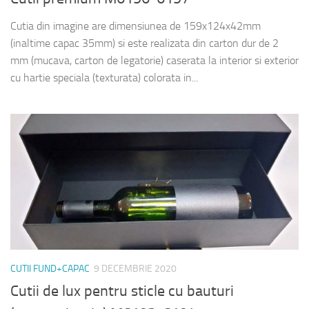
Cutia din imagine are dimensiunea de 159x124x42mm
(inaltime capac 35mm) si este realizata din carton dur de 2
mm (mucava, carton de legatorie) caserata la interior si exterior
cu hartie speciala (texturata) colorata in...
CUTII FUND+CAPAC
9 DECEMBRIE 2020
Cutii de lux pentru sticle cu bauturi