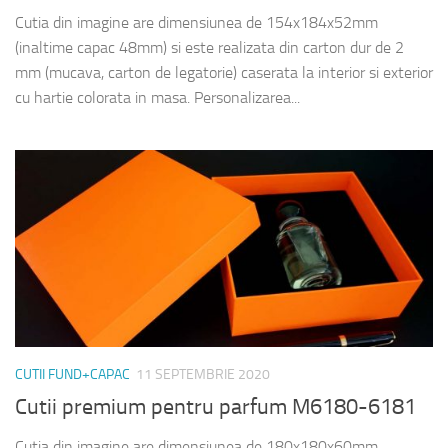
Cutia din imagine are dimensiunea de 154x184x52mm
(inaltime capac 48mm) si este realizata din carton dur de 2
mm (mucava, carton de legatorie) caserata la interior si exterior
cu hartie colorata in masa. Personalizarea...
CUTII FUND+CAPAC
11 SEPTEMBRIE 2020
Cutii premium pentru parfum M6180-6181
Cutia din imagine are dimensiunea de 180x180x60mm