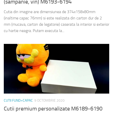
(sampanie, vin) M6193-6194
Cutia din imagine are dimensiunea de 374x158x80mm
(inaltime capac 76mm) si este realizata din carton dur de 2
mm (mucava, carton de legatorie) caserata la interior si exterior
cu hartie neagra. Putem executa la...
CUTII FUND+CAPAC
9 OCTOMBRIE 2020
Cutii premium personalizate M6189-6190