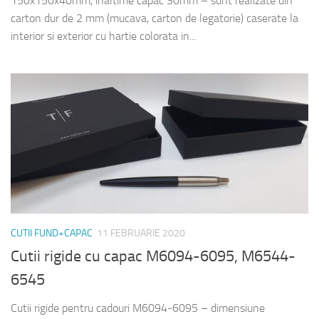
150x150x40mm, inaltime capac 30mm – sunt realizate din
carton dur de 2 mm (mucava, carton de legatorie) caserate la
interior si exterior cu hartie colorata in...
CUTII FUND+CAPAC
11 FEBRUARIE 2020
Cutii rigide cu capac M6094-6095, M6544-
6545
Cutii rigide pentru cadouri M6094-6095 – dimensiune