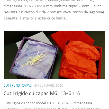
dimensiune 300x250x200mm, inaltime capac 70mm – sunt
realizate din carton dur de 2 mm (mucava, carton de legatorie)
caserate la interior si exterior cu hartie...
CUTII FUND+CAPAC
13 FEBRUARIE 2020
Cutii rigide cu capac M6113-6114
Cutii rigide cu capac model M6113-6114 – dimensiune