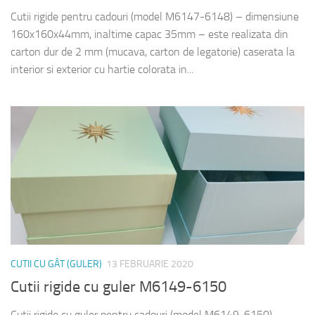
Cutii rigide pentru cadouri (model M6147-6148) – dimensiune
160x160x44mm, inaltime capac 35mm – este realizata din
carton dur de 2 mm (mucava, carton de legatorie) caserata la
interior si exterior cu hartie colorata in...
CUTII CU GÂT (GULER)
13 FEBRUARIE 2020
Cutii rigide cu guler M6149-6150
Cutii rigide cu guler pentru cadouri (model M6149-6150) –