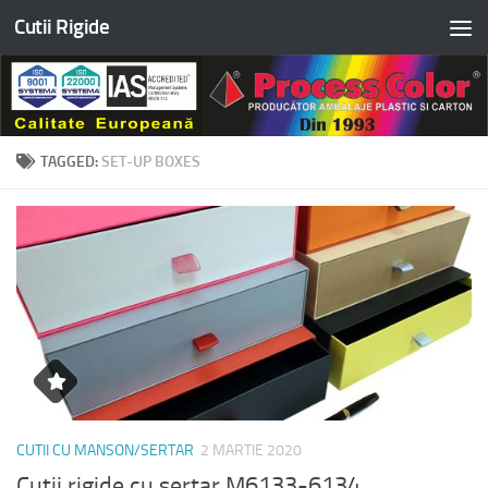
Cutii Rigide
Skip to content
TAGGED:
SET-UP BOXES
CUTII CU MANSON/SERTAR
2 MARTIE 2020
Cutii rigide cu sertar M6133-6134