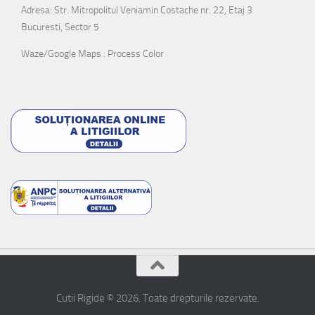
Adresa: Str. Mitropolitul Veniamin Costache nr. 22, Etaj 3
Bucuresti, Sector 5
Waze/Google Maps : Process Color
Cutii Rigide © 2026. Toate drepturile rezervate.