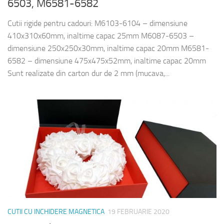
6503, M6581-6582
Cutii rigide pentru cadouri: M6103-6104 – dimensiune
410x310x60mm, inaltime capac 25mm M6087-6503 –
dimensiune 250x250x30mm, inaltime capac 20mm M6581-
6582 – dimensiune 475x475x52mm, inaltime capac 20mm
Sunt realizate din carton dur de 2 mm (mucava,...
CUTII CU INCHIDERE MAGNETICA
19 FEBRUARIE 2020