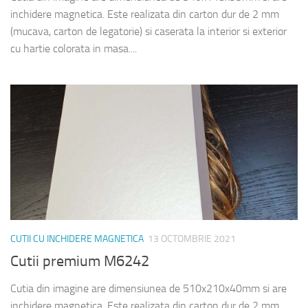
inchidere magnetica. Este realizata din carton dur de 2 mm
(mucava, carton de legatorie) si caserata la interior si exterior
cu hartie colorata in masa....
CUTII CU INCHIDERE MAGNETICA
13 OCTOMBRIE 2021
Cutii premium M6242
Cutia din imagine are dimensiunea de 510x210x40mm si are
inchidere magnetica. Este realizata din carton dur de 2 mm