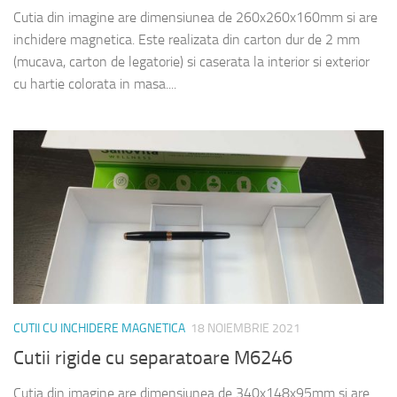
Cutia din imagine are dimensiunea de 260x260x160mm si are
inchidere magnetica. Este realizata din carton dur de 2 mm
(mucava, carton de legatorie) si caserata la interior si exterior
cu hartie colorata in masa....
CUTII CU INCHIDERE MAGNETICA
18 NOIEMBRIE 2021
Cutii rigide cu separatoare M6246
Cutia din imagine are dimensiunea de 340x148x95mm si are