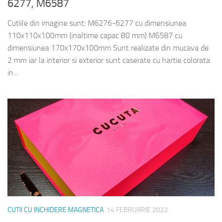
6277, M6587
Cutiile din imagine sunt: M6276-6277 cu dimensiunea
110x110x100mm (inaltime capac 80 mm) M6587 cu
dimensiunea 170x170x100mm Sunt realizate din mucava de
2 mm iar la interior si exterior sunt caserate cu hartie colorata
in...
CUTII CU INCHIDERE MAGNETICA
14 FEBRUARIE 2022