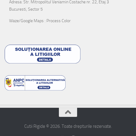
Adresa: Str. Mitropolitul Veniamin Costache nr. 22, Etaj 3
Bucuresti, Sector 5
Waze/Google Maps : Process Color
Cutii Rigide © 2026. Toate drepturile rezervate.