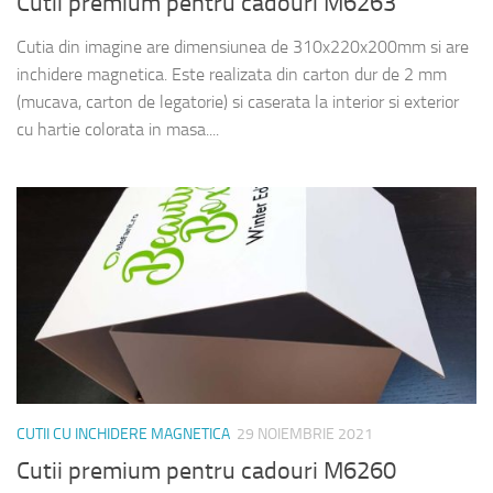
Cutii premium pentru cadouri M6263
Cutia din imagine are dimensiunea de 310x220x200mm si are
inchidere magnetica. Este realizata din carton dur de 2 mm
(mucava, carton de legatorie) si caserata la interior si exterior
cu hartie colorata in masa....
CUTII CU INCHIDERE MAGNETICA
29 NOIEMBRIE 2021
Cutii premium pentru cadouri M6260