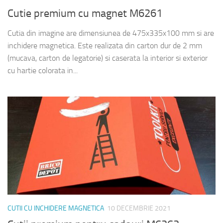
Cutie premium cu magnet M6261
Cutia din imagine are dimensiunea de 475x335x100 mm si are
inchidere magnetica. Este realizata din carton dur de 2 mm
(mucava, carton de legatorie) si caserata la interior si exterior
cu hartie colorata in...
CUTII CU INCHIDERE MAGNETICA
10 DECEMBRIE 2021