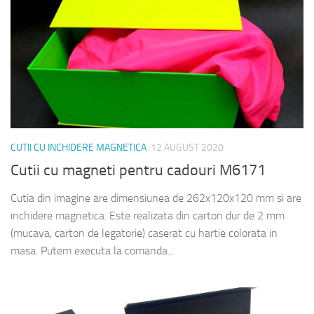
CUTII CU INCHIDERE MAGNETICA
12 AUGUST 2020
Cutii cu magneti pentru cadouri M6171
Cutia din imagine are dimensiunea de 262x120x120 mm si are
inchidere magnetica. Este realizata din carton dur de 2 mm
(mucava, carton de legatorie) caserat cu hartie colorata in
masa. Putem executa la comanda...