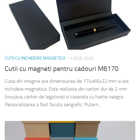
CUTII CU INCHIDERE MAGNETICA
11 IULIE 2020
Cutii cu magneti pentru cadouri M6170
Cutia din imagine are dimensiunea de 174x66x22 mm si are
inchidere magnetica. Este realizata din carton dur de 2 mm
(mucava, carton de legatorie) si caserata cu hartie neagra.
Personalizarea a fost facuta serigrafic. Putem...