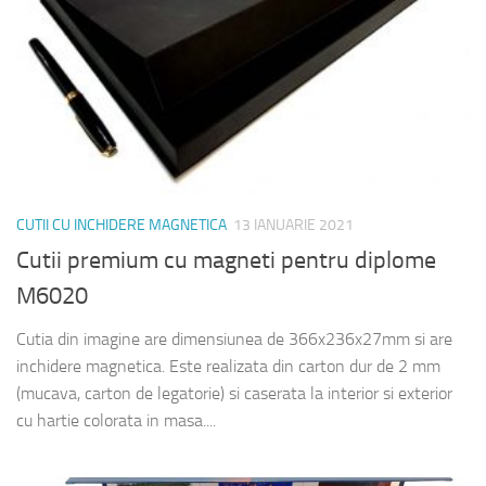
CUTII CU INCHIDERE MAGNETICA
13 IANUARIE 2021
Cutii premium cu magneti pentru diplome
M6020
Cutia din imagine are dimensiunea de 366x236x27mm si are
inchidere magnetica. Este realizata din carton dur de 2 mm
(mucava, carton de legatorie) si caserata la interior si exterior
cu hartie colorata in masa....