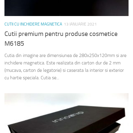
CUTII CU INCHIDERE MAGNETICA
13 IANUARIE 2021
Cutii premium pentru produse cosmetice
M6185
Cutia din imagine are dimensiunea de 280x250x120mm si are
inchidere magnetica. Este realizata din carton dur de 2 mm
(mucava, carton de legatorie) si caserata la interior si exterior
cu hartie speciala. Cutia se...