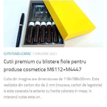
CUTII FUND+CAPAC
7 IANUARIE 2021
Cutii premium cu blistere fiole pentru
produse cosmetice M6112+M4447
Cutia din imagine are dimensiunea de 118x188x30mm. Este
realizata din carton dur de 2 mm (mucava, carton de legatorie)
si este caserata la exterior cu hartie colorata in masa. In
interiorul cutiei este un...