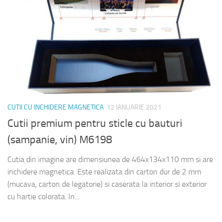
CUTII CU INCHIDERE MAGNETICA
12 IANUARIE 2021
Cutii premium pentru sticle cu bauturi
(sampanie, vin) M6198
Cutia din imagine are dimensiunea de 464x134x110 mm si are
inchidere magnetica. Este realizata din carton dur de 2 mm
(mucava, carton de legatorie) si caserata la interior si exterior
cu hartie colorata. In...