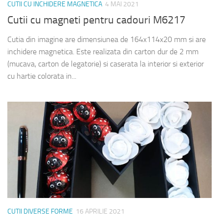
CUTII CU INCHIDERE MAGNETICA
4 MAI 2021
Cutii cu magneti pentru cadouri M6217
Cutia din imagine are dimensiunea de 164x114x20 mm si are
inchidere magnetica. Este realizata din carton dur de 2 mm
(mucava, carton de legatorie) si caserata la interior si exterior
cu hartie colorata in...
CUTII DIVERSE FORME
16 APRILIE 2021