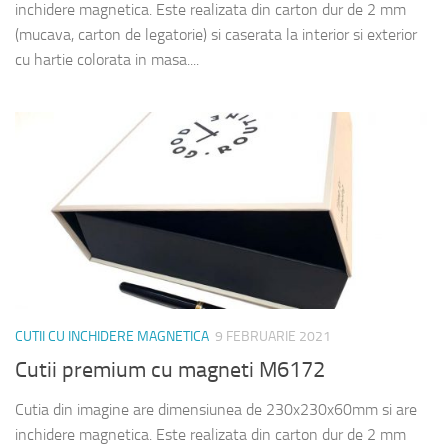
inchidere magnetica. Este realizata din carton dur de 2 mm
(mucava, carton de legatorie) si caserata la interior si exterior
cu hartie colorata in masa....
CUTII CU INCHIDERE MAGNETICA
9 FEBRUARIE 2021
Cutii premium cu magneti M6172
Cutia din imagine are dimensiunea de 230x230x60mm si are
inchidere magnetica. Este realizata din carton dur de 2 mm