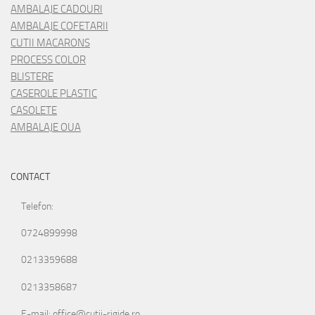
AMBALAJE CADOURI
AMBALAJE COFETARII
CUTII MACARONS
PROCESS COLOR
BLISTERE
CASEROLE PLASTIC
CASOLETE
AMBALAJE OUA
CONTACT
Telefon:
0724899998
0213359688
0213358687
E-mail: office@cutii-rigide.ro