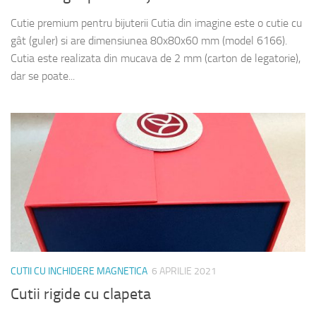
Cutie premium pentru bijuterii Cutia din imagine este o cutie cu
gât (guler) si are dimensiunea 80x80x60 mm (model 6166).
Cutia este realizata din mucava de 2 mm (carton de legatorie),
dar se poate...
CUTII CU INCHIDERE MAGNETICA
6 APRILIE 2021
Cutii rigide cu clapeta