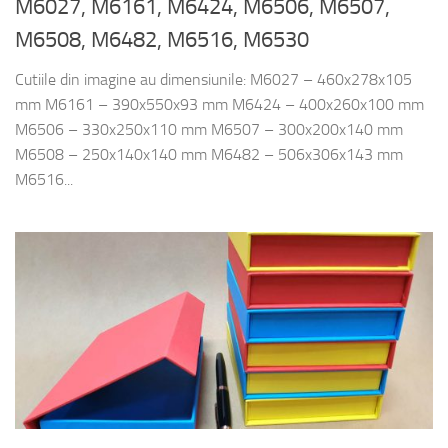
M6027, M6161, M6424, M6506, M6507,
M6508, M6482, M6516, M6530
Cutiile din imagine au dimensiunile: M6027 – 460x278x105
mm M6161 – 390x550x93 mm M6424 – 400x260x100 mm
M6506 – 330x250x110 mm M6507 – 300x200x140 mm
M6508 – 250x140x140 mm M6482 – 506x306x143 mm
M6516...