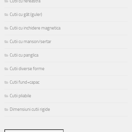
Cutii cu fereastra
Cutii cu gât (guler)
Cutii cu inchidere magnetica
Cutii cu manson/sertar
Cutii cu panglica
Cutii diverse forme
Cutii fund+capac
Cutii pliabile
Dimensiuni cutii rigide