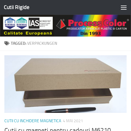
Cutii Rigide
Skip to content
TAGGED:
VERPACKUNGEN
CUTII CU INCHIDERE MAGNETICA
4 MAI 2021
Cutii cu magneti pentru cadouri M6210