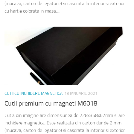
(mucava, carton de legatorie) si caserata la interior si exterior
cu hartie colorata in masa....
CUTII CU INCHIDERE MAGNETICA
13 IANUARIE 2021
Cutii premium cu magneti M6018
Cutia din imagine are dimensiunea de 228x358x67mm si are
inchidere magnetica. Este realizata din carton dur de 2 mm
(mucava, carton de legatorie) si caserata la interior si exterior