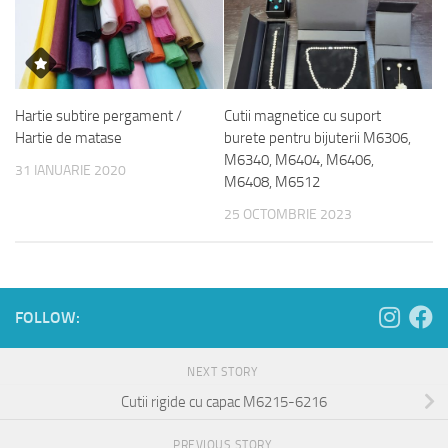
Hartie subtire pergament /
Cutii magnetice cu suport
Hartie de matase
burete pentru bijuterii M6306,
M6340, M6404, M6406,
31 IANUARIE 2020
M6408, M6512
25 OCTOMBRIE 2023
FOLLOW:
NEXT STORY
Cutii rigide cu capac M6215-6216
PREVIOUS STORY