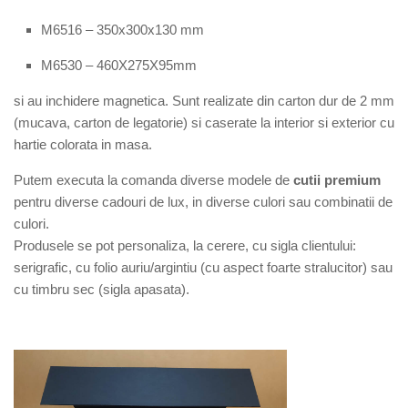
M6
516
–
350
x
30
0
x1
30
mm
M6530 – 460X275X95mm
si au inchidere magnetica. Sunt
r
ealizate din carton dur de 2 mm
(mucava, carton de legatorie) si caserate la interior si exterior cu
hartie
colorata in masa.
Putem executa la comanda diverse modele de
cutii premium
pentru diverse cadouri de lux, in diverse culori sau combinatii de
culori.
Produsele se pot personaliza, la cerere, cu sigla clientului:
serigrafic, cu folio auriu/argintiu (cu aspect foarte stralucitor) sau
cu timbru sec (sigla apasata).
fairylucasbite