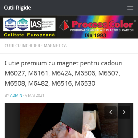
Cutii Rigide
Skip to content
CUTII CU INCHIDERE MAGNETICA
Cutie premium cu magnet pentru cadouri
M6027, M6161, M6424, M6506, M6507,
M6508, M6482, M6516, M6530
BY
ADMIN
·
4 MAI 2021