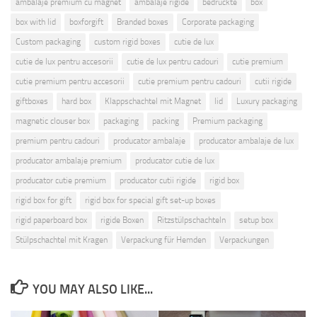
box with lid
boxforgift
Branded boxes
Corporate packaging
Custom packaging
custom rigid boxes
cutie de lux
cutie de lux pentru accesorii
cutie de lux pentru cadouri
cutie premium
cutie premium pentru accesorii
cutie premium pentru cadouri
cutii rigide
giftboxes
hard box
Klappschachtel mit Magnet
lid
Luxury packaging
magnetic clouser box
packaging
packing
Premium packaging
premium pentru cadouri
producator ambalaje
producator ambalaje de lux
producator ambalaje premium
producator cutie de lux
producator cutie premium
producator cutii rigide
rigid box
rigid box for gift
rigid box for special gift set-up boxes
rigid paperboard box
rigide Boxen
Ritzstülpschachteln
setup box
Stülpschachtel mit Kragen
Verpackung für Hemden
Verpackungen
YOU MAY ALSO LIKE...