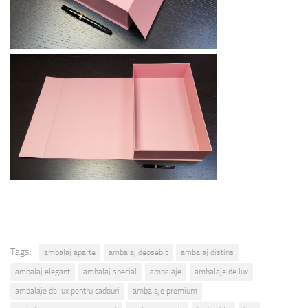
Tags:
ambalaj aparte
ambalaj deosebit
ambalaj distins
ambalaj elegant
ambalaj special
ambalaje
ambalaje de lux
ambalaje de lux pentru cadouri
ambalaje premium
ambalaje premium cu magnet
ambalaje rigide
bedruckte
box