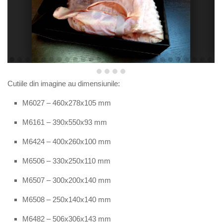
Cutiile din imagine au dimensiun
ile:
M60
2
7 –
460x278x105
mm
M6161 – 390x550x93 mm
M6424 – 400x260x100 mm
M6
506
–
33
0x2
5
0x1
1
0 mm
M6
50
7
–
3
0
0x2
0
0x1
4
0 mm
M6
50
8
–
25
0x
14
0x1
4
0 mm
M6
482
–
506
x
306
x1
4
3
mm