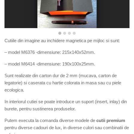
Cutiile din imagine au inchidere magnetica pe mijloc si sunt:
– model M6376 -dimensiune: 215x140x52
mm
.
– model M6
414 -dimensiune:
190x100x25mm
.
Sunt r
ealizate din carton dur de 2 mm (mucava, carton de
legatorie) si caserata cu hartie colorata in masa sau cu piele
ecologica.
In interiorul cutiei se poate introduce un suport (insert, inlay) din
burete, pentru sustinerea produselor.
Putem executa la comanda diverse modele de
cutii premium
pentru diverse cadouri de lux, in diverse culori sau combinatii de