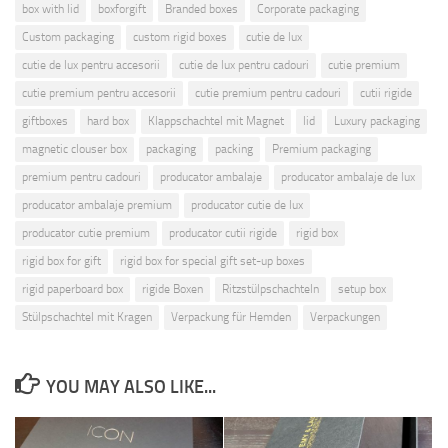
box with lid
boxforgift
Branded boxes
Corporate packaging
Custom packaging
custom rigid boxes
cutie de lux
cutie de lux pentru accesorii
cutie de lux pentru cadouri
cutie premium
cutie premium pentru accesorii
cutie premium pentru cadouri
cutii rigide
giftboxes
hard box
Klappschachtel mit Magnet
lid
Luxury packaging
magnetic clouser box
packaging
packing
Premium packaging
premium pentru cadouri
producator ambalaje
producator ambalaje de lux
producator ambalaje premium
producator cutie de lux
producator cutie premium
producator cutii rigide
rigid box
rigid box for gift
rigid box for special gift set-up boxes
rigid paperboard box
rigide Boxen
Ritzstülpschachteln
setup box
Stülpschachtel mit Kragen
Verpackung für Hemden
Verpackungen
YOU MAY ALSO LIKE...