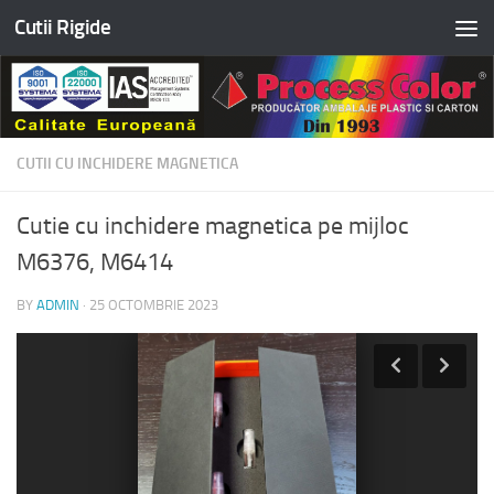
Cutii Rigide
Skip to content
CUTII CU INCHIDERE MAGNETICA
Cutie cu inchidere magnetica pe mijloc
M6376, M6414
BY
ADMIN
·
25 OCTOMBRIE 2023