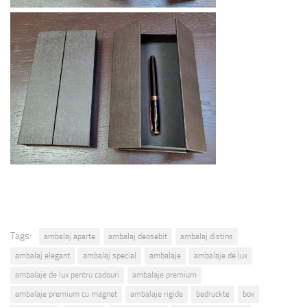
Tags:
ambalaj aparte
ambalaj deosebit
ambalaj distins
ambalaj elegant
ambalaj special
ambalaje
ambalaje de lux
ambalaje de lux pentru cadouri
ambalaje premium
ambalaje premium cu magnet
ambalaje rigide
bedruckte
box