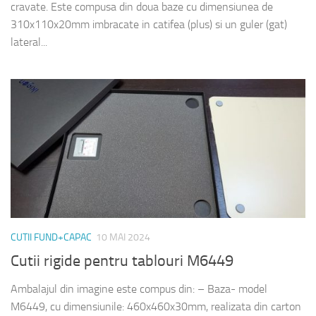
cravate. Este compusa din doua baze cu dimensiunea de
310x110x20mm imbracate in catifea (plus) si un guler (gat)
lateral...
CUTII FUND+CAPAC
10 MAI 2024
Cutii rigide pentru tablouri M6449
Ambalajul din imagine este compus din: – Baza- model
M6449, cu dimensiunile: 460x460x30mm, realizata din carton