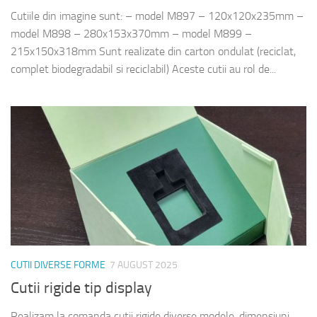
Cutiile din imagine sunt: – model M897 – 120x120x235mm –
model M898 – 280x153x370mm – model M899 –
215x150x318mm Sunt realizate din carton ondulat (reciclat,
complet biodegradabil si reciclabil) Aceste cutii au rol de...
CUTII DIVERSE FORME
7 AUGUST 2025
Cutii rigide tip display
Realizam la comanda cutii rigide diverse modele, dimensiuni,