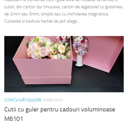
culori, din carton dur (mucava, carton de legatorie) cu grosimea
de 2mm sau 3mm, simple sau cu inchiderea magnetica.
Culoarea si textura hartiei se pot alege...
CUTII CU GÂT (GULER)
8 MAI 2025
Cutii cu guler pentru cadouri voluminoase
M6101