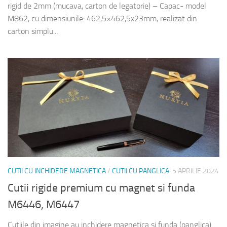
rigid de 2mm (mucava, carton de legatorie) – Capac- model
M862, cu dimensiunile: 462,5×462,5x23mm, realizat din
carton simplu...
CUTII CU INCHIDERE MAGNETICA
/
CUTII CU PANGLICA
5 APRILIE 2024
Cutii rigide premium cu magnet si funda
M6446, M6447
Cutiile din imagine au inchidere magnetica si funda (panglica)