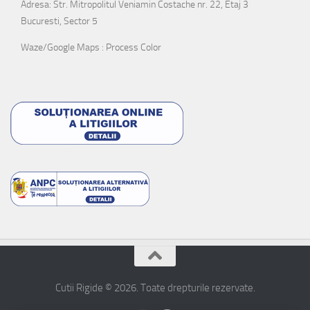
Adresa: Str. Mitropolitul Veniamin Costache nr. 22, Etaj 3
Bucuresti, Sector 5
Waze/Google Maps : Process Color
Cutii Rigide © 2026. Toate drepturile rezervate.