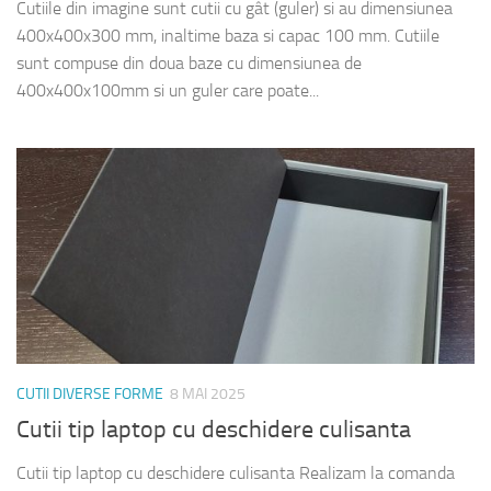
Cutiile din imagine sunt cutii cu gât (guler) si au dimensiunea
400x400x300 mm, inaltime baza si capac 100 mm. Cutiile
sunt compuse din doua baze cu dimensiunea de
400x400x100mm si un guler care poate...
CUTII DIVERSE FORME
8 MAI 2025
Cutii tip laptop cu deschidere culisanta
Cutii tip laptop cu deschidere culisanta Realizam la comanda