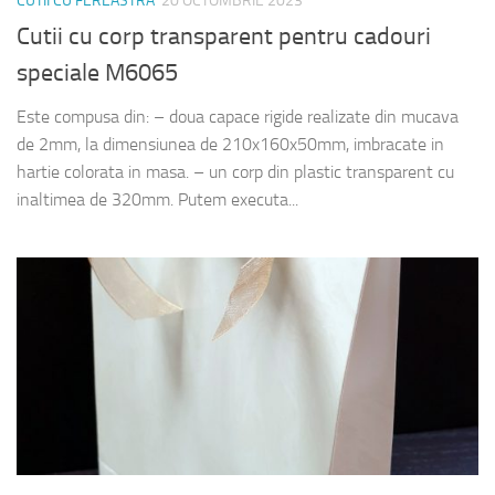
CUTII CU FEREASTRA
20 OCTOMBRIE 2023
Cutii cu corp transparent pentru cadouri
speciale M6065
Este compusa din: – doua capace rigide realizate din mucava
de 2mm, la dimensiunea de 210x160x50mm, imbracate in
hartie colorata in masa. – un corp din plastic transparent cu
inaltimea de 320mm. Putem executa...