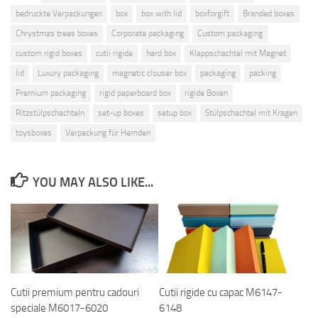
bedruckte Verpackungen
box
box with lid
boxforgift
Branded boxes
Chrystmas trees boxes
Corporate packaging
Custom packaging
custom rigid boxes
cutii rigide
hard box
Klappschachtel mit Magnet
lid
Luxury packaging
magnetic clouser box
packaging
packing
Premium packaging
rigid paperboard box
rigide Boxen
Ritzstülpschachteln
set-up boxes
setup box
Stülpschachtel mit Kragen
toysboxes
Verpackung für Hemden
YOU MAY ALSO LIKE...
Cutii premium pentru cadouri
Cutii rigide cu capac M6147-
speciale M6017-6020
6148