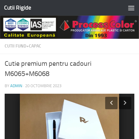
Cutii Rigide
Skip to content
CUTII FUND+CAPAC
Cutie premium pentru cadouri
M6065+M6068
BY
ADMIN
·
20 OCTOMBRIE 2023