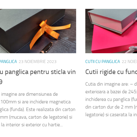
 PANGLICA
23 NOIEMBRIE 2023
CUTII CU PANGLICA
22 NOI
cu panglica pentru sticla vin
Cutii rigide cu f
9
Cutia din imagine are: –
exterioara a bazei de 
n imagine are dimensiunea de
inchiderea cu panglica (fu
100mm si are inchidere magnetica
din carton dur de 2 mm (
lica (funda). Este realizata din carton
legatorie) si caserata la int
 mm (mucava, carton de legatorie) si
la interior si exterior cu hartie...