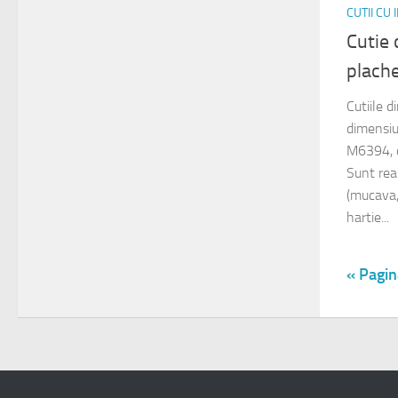
CUTII CU
Cutie 
plach
Cutiile 
dimensi
M6394, 
Sunt rea
(mucava,
hartie...
« Pagin