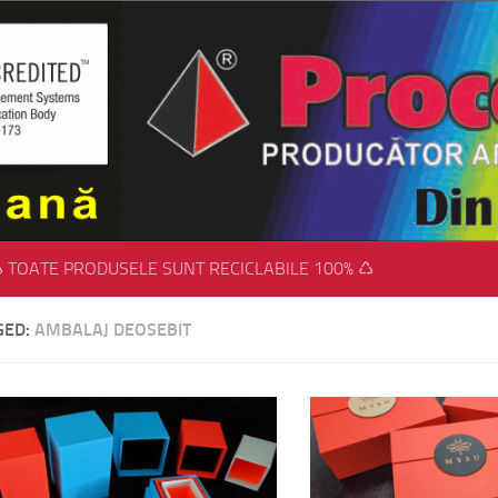
 TOATE PRODUSELE SUNT RECICLABILE 100% ♺
GED:
AMBALAJ DEOSEBIT