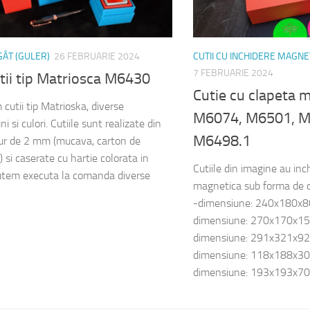
 GÂT (GULER)
26 FEBRUARIE 2024
CUTII CU INCHIDERE MAGNE
7 FEBRUARIE 2024
tii tip Matriosca M6430
Cutie cu clapeta 
cutii tip Matrioska, diverse
M6074, M6501, M
i si culori. Cutiile sunt realizate din
M6498.1
ur de 2 mm (mucava, carton de
) si caserate cu hartie colorata in
Cutiile din imagine au inc
tem executa la comanda diverse
magnetica sub forma de d
-dimensiune: 240x180x
dimensiune: 270x170x
dimensiune: 291x321x9
dimensiune: 118x188x3
dimensiune: 193x193x70