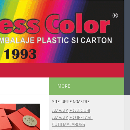
MORE
SITE-URILE NOASTRE
AMBALAJE CADOURI
AMBALAJE COFETARII
CUTII MACARONS