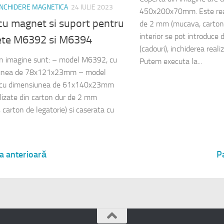
 INCHIDERE MAGNETICA
24 IULIE 2023
450x200x70mm. Este real
cu magnet si suport pentru
de 2 mm (mucava, carton d
interior se pot introduce 
ete M6392 si M6394
(cadouri), inchiderea reali
din imagine sunt: – model M6392, cu
Putem executa la...
unea de 78x121x23mm – model
cu dimensiunea de 61x140x23mm
lizate din carton dur de 2 mm
 carton de legatorie) si caserata cu
a anterioară
P