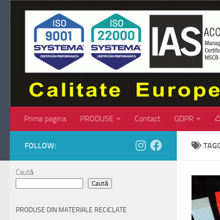
Skip to content
Prima pagina
PRODUSE
Contact
GDPR
♺
FOLLOW:
TAG
Caută
Caută
PRODUSE DIN MATERIALE RECICLATE