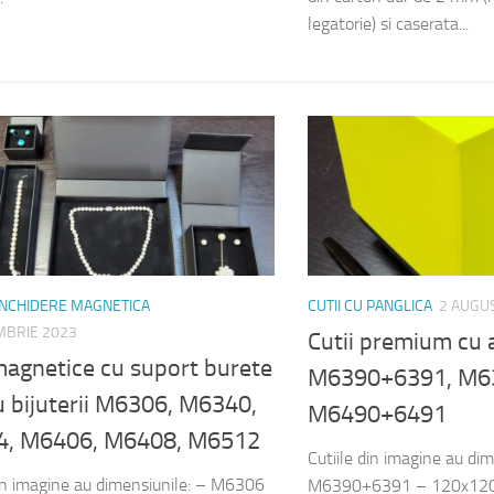
legatorie) si caserata...
 INCHIDERE MAGNETICA
CUTII CU PANGLICA
2 AUGU
MBRIE 2023
Cutii premium cu a
magnetice cu suport burete
M6390+6391, M6
u bijuterii M6306, M6340,
M6490+6491
, M6406, M6408, M6512
Cutiile din imagine au dim
din imagine au dimensiunile: – M6306
M6390+6391 – 120x12