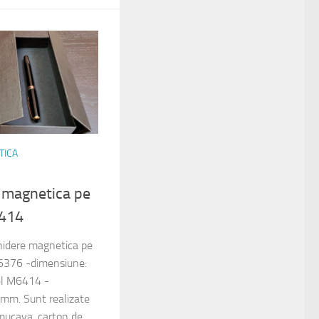
TICA
e magnetica pe
6414
chidere magnetica pe
M6376 -dimensiune:
l M6414 -
mm. Sunt realizate
mucava, carton de