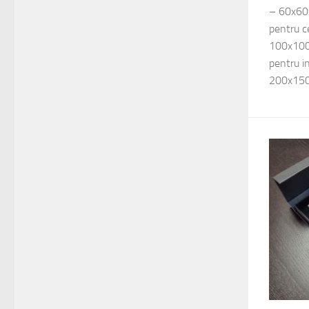
– 60x60
pentru c
100x100
pentru i
200x150