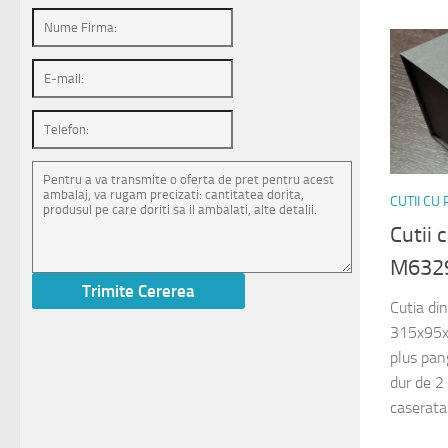
CUTII CU
Cutii 
M632
Cutia di
315x95x
plus pang
dur de 2
caserata 