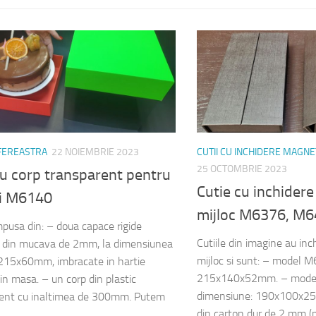
 FEREASTRA
22 NOIEMBRIE 2023
CUTII CU INCHIDERE MAGNE
25 OCTOMBRIE 2023
cu corp transparent pentru
Cutie cu inchider
ri M6140
mijloc M6376, M
pusa din: – doua capace rigide
Cutiile din imagine au in
e din mucava de 2mm, la dimensiunea
mijloc si sunt: – model 
215x60mm, imbracate in hartie
215x140x52mm. – mode
in masa. – un corp din plastic
dimensiune: 190x100x25
rent cu inaltimea de 300mm. Putem
din carton dur de 2 mm (
.