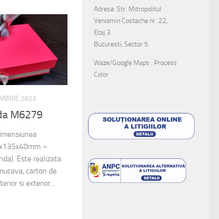
Adresa: Str. Mitropolitul
Veniamin Costache nr. 22,
Etaj 3
Bucuresti, Sector 5
Waze/Google Maps : Process
Color
EMBRIE 2023
unda M6279
 dimensiunea
245x135x40mm –
nda). Este realizata
mucava, carton de
erior si exterior...