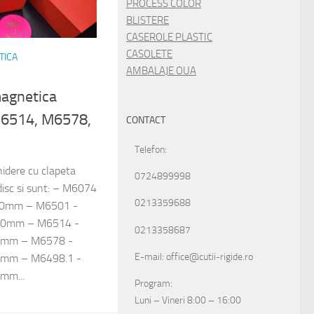
PROCESS COLOR
BLISTERE
CASEROLE PLASTIC
CASOLETE
TICA
AMBALAJE OUA
magnetica
6514, M6578,
CONTACT
Telefon:
hidere cu clapeta
0724899998
isc si sunt: – M6074
0213359688
80mm – M6501 -
150mm – M6514 -
0213358687
2mm – M6578 -
E-mail: office@cutii-rigide.ro
0mm – M6498.1 -
mm...
Program:
Luni – Vineri 8:00 – 16:00