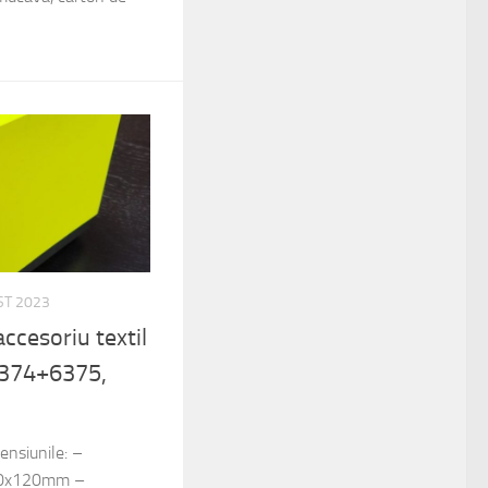
ST 2023
ccesoriu textil
374+6375,
ensiunile: –
0x120mm –