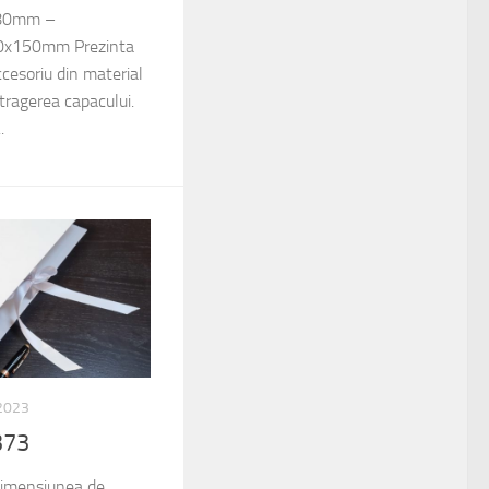
80mm –
x150mm Prezinta
ccesoriu din material
xtragerea capacului.
.
2023
373
dimensiunea de