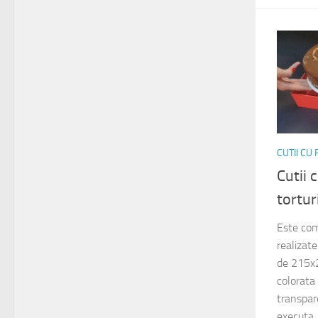
CUTII CU
Cutii 
tortu
Este com
realizat
de 215x
colorata 
transpa
executa..