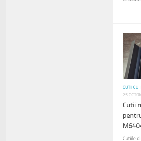
CUTII CU
25 OCTO
Cutii 
pentr
M6404
Cutiile 