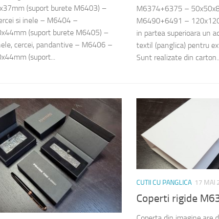
x37mm (suport burete M6403) –
M6374+6375 – 50x50x
ercei si inele – M6404 –
M6490+6491 – 120x120
x44mm (suport burete M6405) –
in partea superioara un a
nele, cercei, pandantive – M6406 –
textil (panglica) pentru e
x44mm (suport...
Sunt realizate din carton..
CUTII CU PANGLICA
17 MAI 
Coperti rigide M6
Coperta din imagine are 