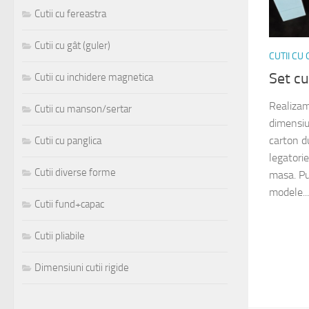
Cutii cu fereastra
Cutii cu gât (guler)
CUTII CU
Set cu
Cutii cu inchidere magnetica
Realizam 
Cutii cu manson/sertar
dimensiun
carton d
Cutii cu panglica
legatorie
Cutii diverse forme
masa. Pu
modele...
Cutii fund+capac
Cutii pliabile
Dimensiuni cutii rigide