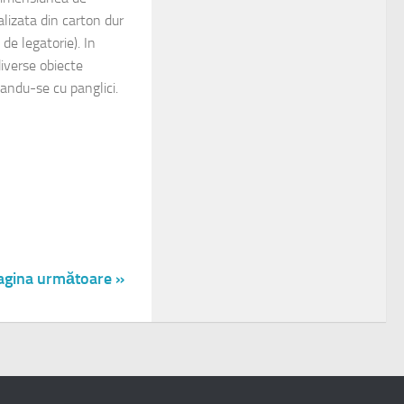
izata din carton dur
e legatorie). In
diverse obiecte
zandu-se cu panglici.
agina următoare »