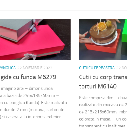
 PANGLICA
22 NOIEMBRIE 2023
CUTII CU FEREASTRA
22 NO
rigide cu funda M6279
Cutii cu corp tran
torturi M6140
n imagine are: – dimensiunea
ara a bazei de 245x135x40mm –
Este compusa din: – doua
a cu panglica (funda). Este realizata
realizate din mucava de
on dur de 2 mm (mucava, carton de
de 215x215x60mm, imbrac
 si caserata la interior si exterior...
colorata in masa. – un cor
transparent cu inaltime