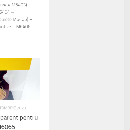
urete M6403) –
 M6404 –
burete M6405) –
ndantive – M6406 –
.
TOMBRIE 2023
sparent pentru
 M6065