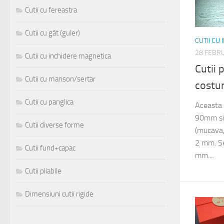
Cutii cu fereastra
Cutii cu gât (guler)
CUTII CU
28 FEBR
Cutii cu inchidere magnetica
Cutii
Cutii cu manson/sertar
costu
Cutii cu panglica
Aceasta 
90mm si 
Cutii diverse forme
(mucava,
2 mm. Se 
Cutii fund+capac
mm....
Cutii pliabile
Dimensiuni cutii rigide