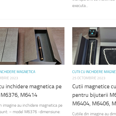
executa...
 INCHIDERE MAGNETICA
CUTII CU INCHIDERE MAGNE
MBRIE 2023
25 OCTOMBRIE 2023
cu inchidere magnetica pe
Cutii magnetice c
c M6376, M6414
pentru bijuterii 
M6404, M6406, 
din imagine au inchidere magnetica pe
i sunt: – model M6376 -dimensiune:
Cutiile din imagine au d