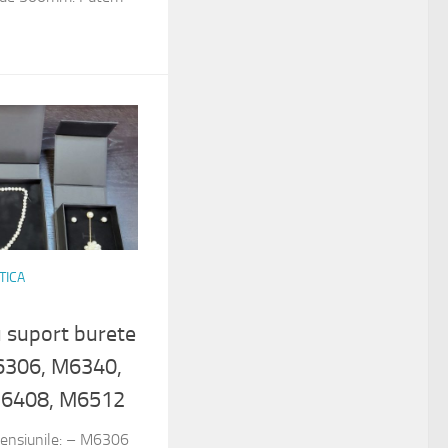
TICA
u suport burete
M6306, M6340,
M6408, M6512
imensiunile: – M6306