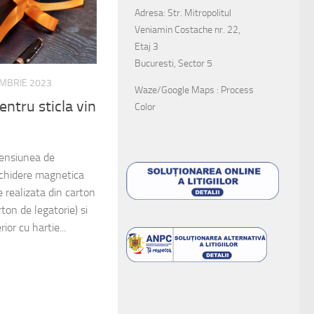
Adresa: Str. Mitropolitul
Veniamin Costache nr. 22,
Etaj 3
Bucuresti, Sector 5
EMBRIE 2023
Waze/Google Maps : Process
entru sticla vin
Color
mensiunea de
chidere magnetica
e realizata din carton
on de legatorie) si
rior cu hartie...