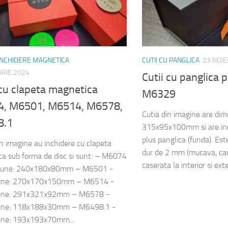
 INCHIDERE MAGNETICA
CUTII CU PANGLICA
23 NOI
RIE 2024
Cutii cu panglica p
cu clapeta magnetica
M6329
, M6501, M6514, M6578,
Cutia din imagine are di
8.1
315x95x100mm si are in
plus panglica (funda). Est
in imagine au inchidere cu clapeta
dur de 2 mm (mucava, cart
a sub forma de disc si sunt: – M6074
caserata la interior si exte
iune: 240x180x80mm – M6501 -
une: 270x170x150mm – M6514 -
une: 291x321x92mm – M6578 -
une: 118x188x30mm – M6498.1 -
une: 193x193x70mm...