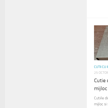
CUTII CU
25 OCTO
Cutie 
mijlo
Cutiile 
mijloc s