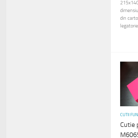
215x140
dimensi
din cart
legatorie
CUTII FU
Cutie
M606