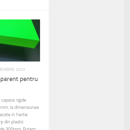
IEMBRIE 2023
sparent pentru
 capace rigide
 2mm, la dimensiunea
ate in hartie
p din plastic
a de 300mm. Putem