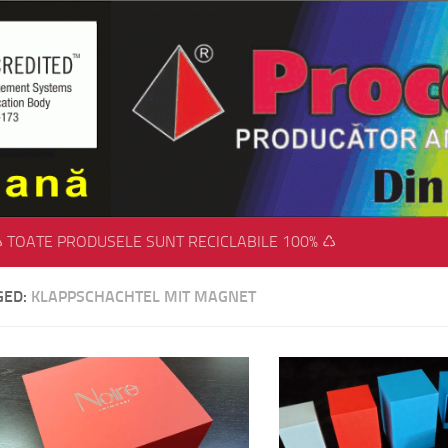
 TOATE PRODUSELE SUNT RECICLABILE 100% ♺
GED:
KLAPPSCHACHTEL MIT MAGNET