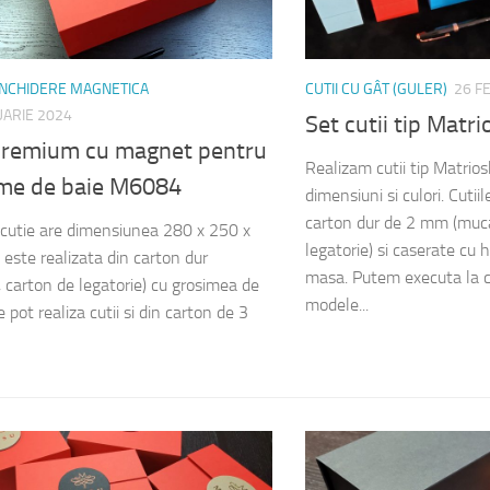
 INCHIDERE MAGNETICA
CUTII CU GÂT (GULER)
26 F
UARIE 2024
Set cutii tip Mat
 premium cu magnet pentru
Realizam cutii tip Matrios
me de baie M6084
dimensiuni si culori. Cutii
carton dur de 2 mm (muc
cutie are dimensiunea 280 x 250 x
legatorie) si caserate cu h
este realizata din carton dur
masa. Putem executa la 
 carton de legatorie) cu grosimea de
modele...
pot realiza cutii si din carton de 3