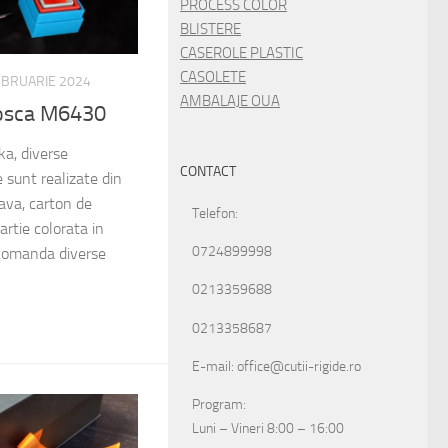
PROCESS COLOR
BLISTERE
CASEROLE PLASTIC
CASOLETE
EBRUARIE 2024
AMBALAJE OUA
riosca M6430
ka, diverse
CONTACT
le sunt realizate din
ava, carton de
Telefon:
artie colorata in
0724899998
comanda diverse
0213359688
0213358687
E-mail: office@cutii-rigide.ro
Program:
Luni – Vineri 8:00 – 16:00