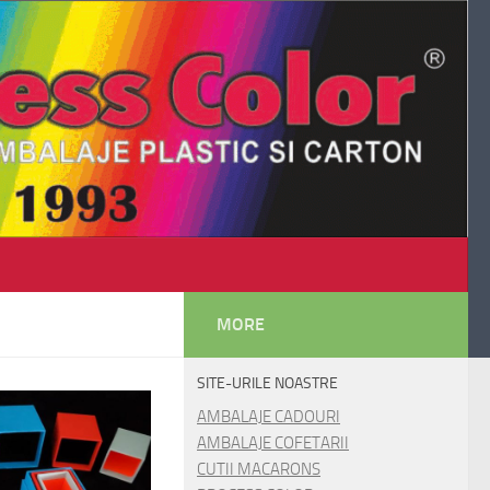
MORE
SITE-URILE NOASTRE
AMBALAJE CADOURI
AMBALAJE COFETARII
CUTII MACARONS