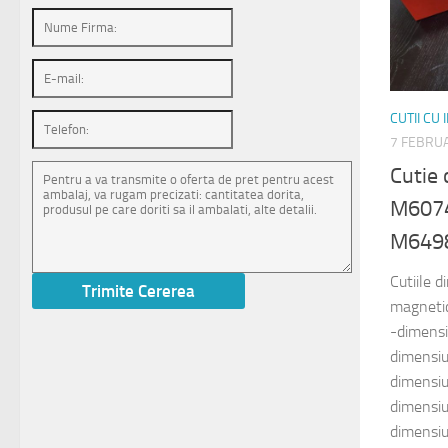
CUTII CU
7 FEBRUA
Cutie 
M6074
M649
Cutiile d
magnetic
-dimens
dimensi
dimensi
dimensi
dimensi