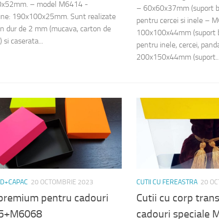
x52mm. – model M6414 -
– 60x60x37mm (suport b
une: 190x100x25mm. Sunt realizate
pentru cercei si inele –
on dur de 2 mm (mucava, carton de
100x100x44mm (suport 
) si caserata...
pentru inele, cercei, pa
200x150x44mm (suport..
ND+CAPAC
20 OCTOMBRIE 2023
CUTII CU FEREASTRA
20 OC
 premium pentru cadouri
Cutii cu corp tran
5+M6068
cadouri speciale