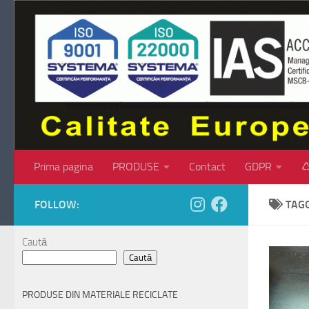
Skip to content
Prima pagina
PRODUSE
Contact
GDPR
♺
FOLLOW:
TAG
Caută
Caută
PRODUSE DIN MATERIALE RECICLATE