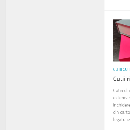
CUTII CU
Cutii 
Cutia di
exterio
inchidere
din cart
legatorie)