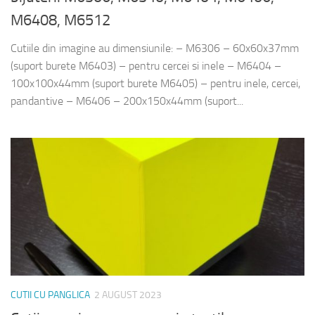
M6408, M6512
Cutiile din imagine au dimensiunile: – M6306 – 60x60x37mm
(suport burete M6403) – pentru cercei si inele – M6404 –
100x100x44mm (suport burete M6405) – pentru inele, cercei,
pandantive – M6406 – 200x150x44mm (suport...
CUTII CU PANGLICA
2 AUGUST 2023