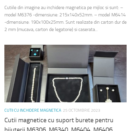
Cutiile din imagine au inchidere magnetica pe mijloc si sunt: –
model M6376 -dimensiune: 215x140x52mm. – model M6414
-dimensiune: 190x100x25mm. Sunt realizate din carton dur de
2 mm (mucava, carton de legatorie) si caserata...
CUTII CU INCHIDERE MAGNETICA
25 OCTOMBRIE 2023
Cutii magnetice cu suport burete pentru
bijuterii M6306, M6340, M6404, M6406,