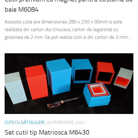
baie M6084
Aceasta cutie are dimensiunea 280 x 250 x 90mm si este
realizata din carton dur (mucava, carton de legatorie) cu
grosimea de 2 mm. Se pot realiza cutii si din carton de 3 mm....
CUTII CU GÂT (GULER)
26 FEBRUARIE 2024
Set cutii tip Matriosca M6430