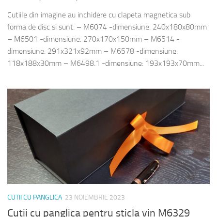
Cutiile din imagine au inchidere cu clapeta magnetica sub
forma de disc si sunt: – M6074 -dimensiune: 240x180x80mm
– M6501 -dimensiune: 270x170x150mm – M6514 -
dimensiune: 291x321x92mm – M6578 -dimensiune:
118x188x30mm – M6498.1 -dimensiune: 193x193x70mm...
CUTII CU PANGLICA
23 NOIEMBRIE 2023
Cutii cu panglica pentru sticla vin M6329