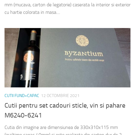
mm (mucava, carton de legatorie) caserata la interior si exterior
cu hartie colorata in masa....
CUTII FUND+CAPAC
12 OCTOMBRIE 2021
Cutii pentru set cadouri sticle, vin si pahare
M6240-6241
Cutia din imagine are dimensiunea de 330x310x115 mm
(inaltime capac 40mm) si este realizata din carton dur de 2