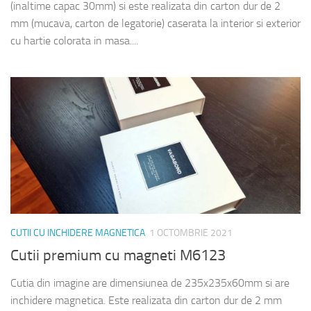
(inaltime capac 30mm) si este realizata din carton dur de 2
mm (mucava, carton de legatorie) caserata la interior si exterior
cu hartie colorata in masa....
CUTII CU INCHIDERE MAGNETICA
1 OCTOMBRIE 2021
Cutii premium cu magneti M6123
Cutia din imagine are dimensiunea de 235x235x60mm si are
inchidere magnetica. Este realizata din carton dur de 2 mm