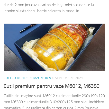
dur de 2 mm (mucava, carton de legatorie) si caserate la
interior si exterior cu hartie colorata in masa. In...
CUTII CU INCHIDERE MAGNETICA
6 SEPTEMBRIE 2021
Cutii premium pentru vaze M6012, M6389
Cutiile din imagine sunt: M6012 cu dimensiunile 290x190x120
mm M6389 cu dimensiunile 310x200x125 mm si au inchidere
magnetica. Sunt realizate din carton dur de 2 mm (mucava,