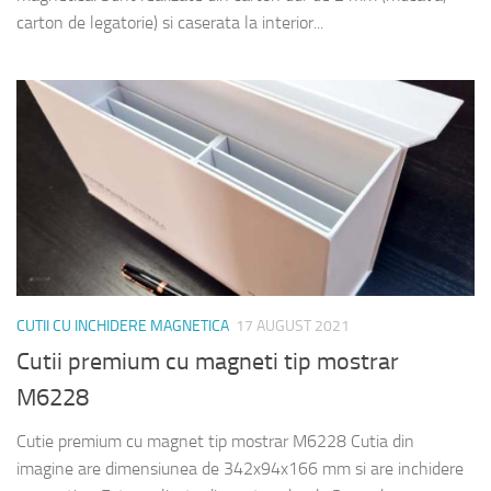
carton de legatorie) si caserata la interior...
CUTII CU INCHIDERE MAGNETICA
17 AUGUST 2021
Cutii premium cu magneti tip mostrar
M6228
Cutie premium cu magnet tip mostrar M6228 Cutia din
imagine are dimensiunea de 342x94x166 mm si are inchidere