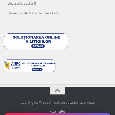
Bucuresti, Sector 5
Waze/Google Maps : Process Color
Cutii Rigide © 2026. Toate drepturile rezervate.