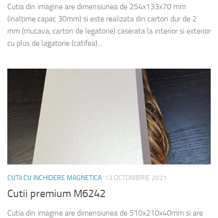
Cutia din imagine are dimensiunea de 254x133x70 mm
(inaltime capac 30mm) si este realizata din carton dur de 2
mm (mucava, carton de legatorie) caserata la interior si exterior
cu plus de lagatorie (catifea)...
CUTII CU INCHIDERE MAGNETICA
13 OCTOMBRIE 2021
Cutii premium M6242
Cutia din imagine are dimensiunea de 510x210x40mm si are