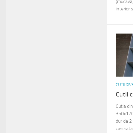
(mucava, 
interior s
CUTII DI
Cutii
Cutia di
350x170x
dur de 2
caserata 