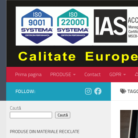
Skip to content
Prima pagina
PRODUSE
Contact
GDPR
♺
FOLLOW:
TAG
Caută
Caută
PRODUSE DIN MATERIALE RECICLATE