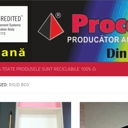
 TOATE PRODUSELE SUNT RECICLABILE 100% ♺
GED:
RIGID BOX