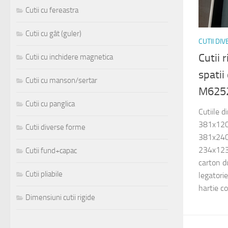
Cutii cu fereastra
Cutii cu gât (guler)
CUTII DI
Cutii 
Cutii cu inchidere magnetica
spatii
Cutii cu manson/sertar
M625
Cutii cu panglica
Cutiile 
381x12
Cutii diverse forme
381x24
234x123x
Cutii fund+capac
carton d
Cutii pliabile
legatorie
hartie co
Dimensiuni cutii rigide