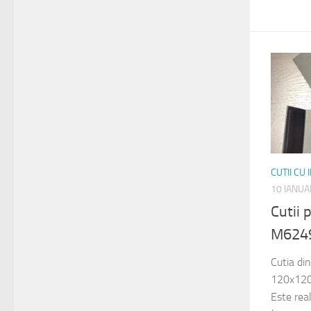
CUTII CU
10 IANUA
Cutii
M624
Cutia di
120x120x
Este rea