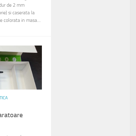
 dur de 2 mm
ie) si caserata la
ie colorata in masa....
TICA
paratoare