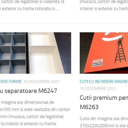
carton de legatorie) si caserata la
(mucava, carton de legator
i exterior cu hartie colorata in...
interior si exterior cu harti
VERSE FORME
10 DECEMBRIE 2021
CUTII CU INCHIDERE MAGNE
10 DECEMBRIE 2021
 cu separatoare M6247
Cutii premium pen
n imagine are dimensiunea de
M6263
100 mm si este realizata din carton
 mm (mucava, carton de legatorie)
Cutia din imagine are di
la interior si exterior cu hartie
310x220x200mm si are in