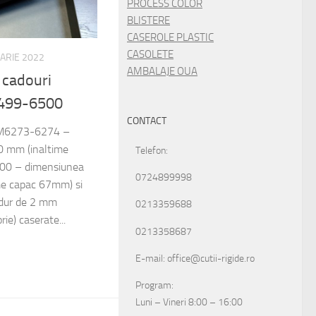
PROCESS COLOR
BLISTERE
CASEROLE PLASTIC
CASOLETE
UARIE 2022
AMBALAJE OUA
u cadouri
499-6500
CONTACT
t: M6273-6274 –
 mm (inaltime
Telefon:
0 – dimensiunea
0724899998
e capac 67mm) si
 dur de 2 mm
0213359688
ie) caserate...
0213358687
E-mail: office@cutii-rigide.ro
Program:
Luni – Vineri 8:00 – 16:00