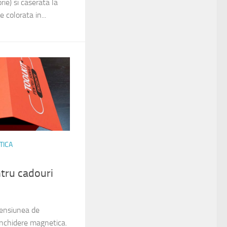
ie) si caserata la
e colorata in...
TICA
tru cadouri
mensiunea de
chidere magnetica.