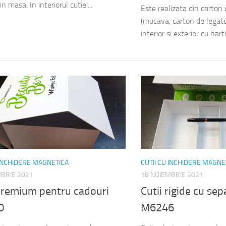
in masa. In interiorul cutiei...
Este realizata din carton
(mucava, carton de legator
interior si exterior cu hart
 INCHIDERE MAGNETICA
CUTII CU INCHIDERE MAGNE
MBRIE 2021
18 NOIEMBRIE 2021
 premium pentru cadouri
Cutii rigide cu se
0
M6246