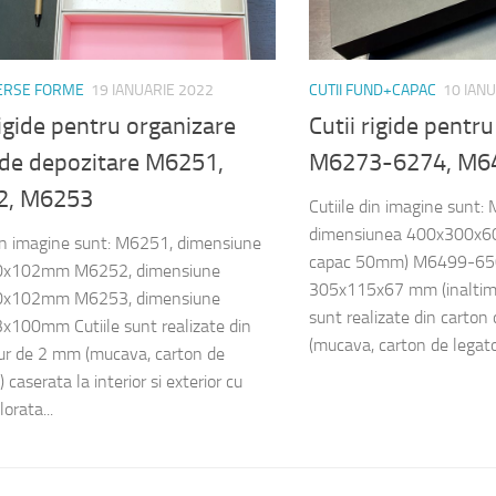
VERSE FORME
19 IANUARIE 2022
CUTII FUND+CAPAC
10 IAN
rigide pentru organizare
Cutii rigide pentr
 de depozitare M6251,
M6273-6274, M6
2, M6253
Cutiile din imagine sun
dimensiunea 400x300x60
din imagine sunt: M6251, dimensiune
capac 50mm) M6499-650
0x102mm M6252, dimensiune
305x115x67 mm (inaltim
0x102mm M6253, dimensiune
sunt realizate din carton
100mm Cutiile sunt realizate din
(mucava, carton de legator
ur de 2 mm (mucava, carton de
) caserata la interior si exterior cu
lorata...