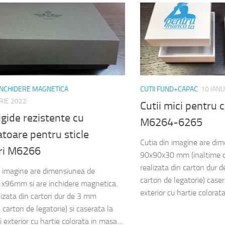
 INCHIDERE MAGNETICA
CUTII FUND+CAPAC
10 IAN
RIE 2022
Cutii mici pentru 
rigide rezistente cu
M6264-6265
toare pentru sticle
Cutia din imagine are di
ri M6266
90x90x30 mm (inaltime c
realizata din carton dur
n imagine are dimensiunea de
carton de legatorie) casera
x96mm si are inchidere magnetica.
exterior cu hartie colorata
lizata din carton dur de 3 mm
carton de legatorie) si caserata la
si exterior cu hartie colorata in masa....