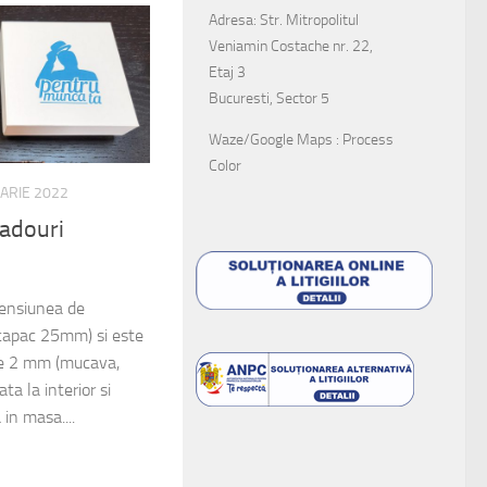
Adresa: Str. Mitropolitul
Veniamin Costache nr. 22,
Etaj 3
Bucuresti, Sector 5
Waze/Google Maps : Process
Color
UARIE 2022
cadouri
mensiunea de
apac 25mm) si este
 de 2 mm (mucava,
ta la interior si
 in masa....