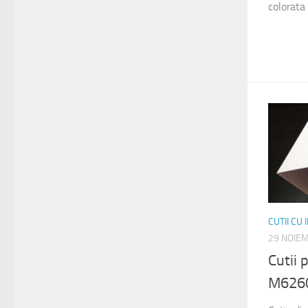
colorata 
CUTII CU
29 NOIE
Cutii
M626