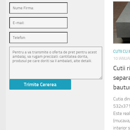
CUTII CU
10 IANUA
Cutii 
separa
bautu
Cutia di
532x371
Este rea
(mucava, 
interior 