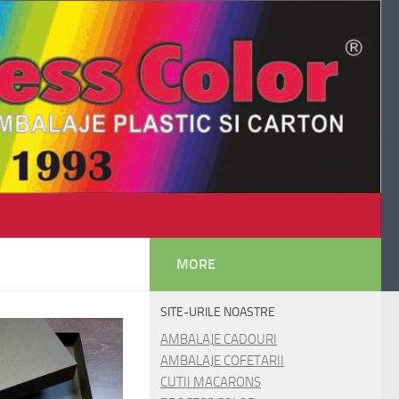
MORE
SITE-URILE NOASTRE
AMBALAJE CADOURI
AMBALAJE COFETARII
CUTII MACARONS