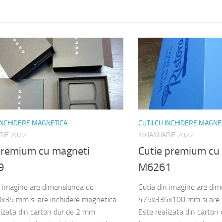
 INCHIDERE MAGNETICA
CUTII CU INCHIDERE MAGNE
RIE 2022
10 IANUARIE 2022
 premium cu magneti
Cutie premium cu
9
M6261
n imagine are dimensiunea de
Cutia din imagine are di
35 mm si are inchidere magnetica.
475x335x100 mm si are i
lizata din carton dur de 2 mm
Este realizata din carton