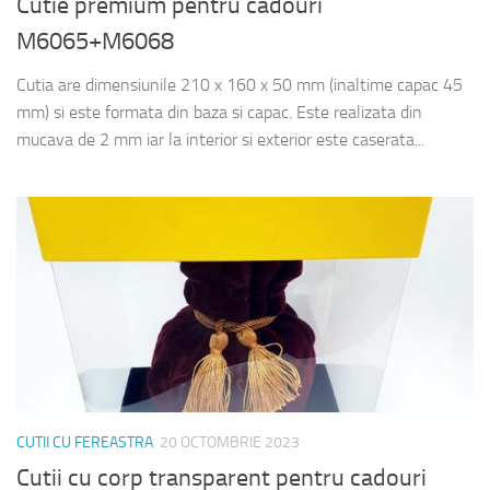
Cutie premium pentru cadouri
M6065+M6068
Cutia are dimensiunile 210 x 160 x 50 mm (inaltime capac 45
mm) si este formata din baza si capac. Este realizata din
mucava de 2 mm iar la interior si exterior este caserata...
CUTII CU FEREASTRA
20 OCTOMBRIE 2023
Cutii cu corp transparent pentru cadouri