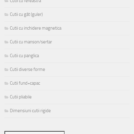
Cutii cu fereastra
Cutii cu gât (guler)
Cutii cu inchidere magnetica
Cutii cu manson/sertar
Cutii cu panglica
Cutii diverse forme
Cutii fund+capac
Cutii pliabile
Dimensiuni cutii rigide