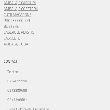
AMBALAJE CADOURI
AMBALAJE COFETARII
CUTII MACARONS
PROCESS COLOR
BLISTERE
CASEROLE PLASTIC
CASOLETE
AMBALAJE OUA
CONTACT
Telefon:
0724899998
0213359688
0213358687
E-mail: office@cutii-rigide.ro