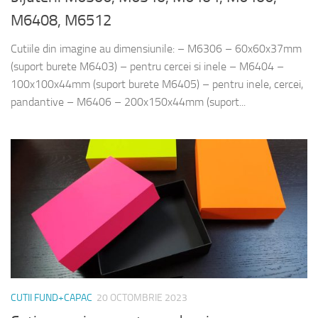
M6408, M6512
Cutiile din imagine au dimensiunile: – M6306 – 60x60x37mm
(suport burete M6403) – pentru cercei si inele – M6404 –
100x100x44mm (suport burete M6405) – pentru inele, cercei,
pandantive – M6406 – 200x150x44mm (suport...
CUTII FUND+CAPAC
20 OCTOMBRIE 2023