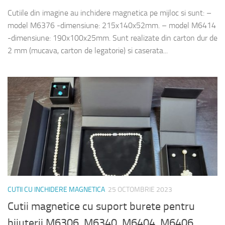
Cutiile din imagine au inchidere magnetica pe mijloc si sunt: –
model M6376 -dimensiune: 215x140x52mm. – model M6414
-dimensiune: 190x100x25mm. Sunt realizate din carton dur de
2 mm (mucava, carton de legatorie) si caserata...
CUTII CU INCHIDERE MAGNETICA
25 OCTOMBRIE 2023
Cutii magnetice cu suport burete pentru
bijuterii M6306, M6340, M6404, M6406,