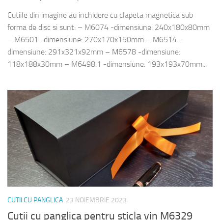
Cutiile din imagine au inchidere cu clapeta magnetica sub
forma de disc si sunt: – M6074 -dimensiune: 240x180x80mm
– M6501 -dimensiune: 270x170x150mm – M6514 -
dimensiune: 291x321x92mm – M6578 -dimensiune:
118x188x30mm – M6498.1 -dimensiune: 193x193x70mm...
CUTII CU PANGLICA
23 NOIEMBRIE 2023
Cutii cu panglica pentru sticla vin M6329