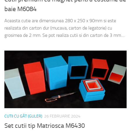
baie M6084
Aceasta cutie are dimensiunea 280 x 250 x 90mm si este
realizata din carton dur (mucava, carton de legatorie) cu
grosimea de 2 mm. Se pot realiza cutii si din carton de 3 mm....
CUTII CU GÂT (GULER)
26 FEBRUARIE 2024
Set cutii tip Matriosca M6430